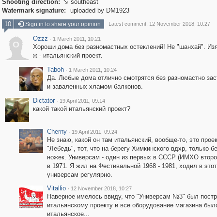
Shooting direction:
southeast

Watermark signature:
uploaded by DM1923
10
Sign in to share your opinion
Latest comment: 12 November 2018, 10:27
Ozzz
·
1 March 2011, 10:21
O
Хороши дома без разномастных остеклений! Не "шанхай". Из
ж - итальянский проект.
Taboh
·
1 March 2011, 10:24
Да. Любые дома отлично смотрятся без разномастно за
и заваленных хламом балконов.
Dictator
·
19 April 2011, 09:14
какой такой итальянский проект?
Cherny
·
19 April 2011, 09:24
Не знаю, какой он там итальянский, вообще-то, это прое
"Лебедь", тот, что на берегу Химкинского вдхр, только б
ножек. Универсам - один из первых в СССР (ИМХО второ
в 1971. Я жил на Фестивальной 1968 - 1981, ходил в этот
универсам регулярно.
Vitallio
·
12 November 2018, 10:27
Наверное имелось ввиду, что "Универсам №3" был постр
итальянскому проекту и все оборудование магазина был
итальянское...