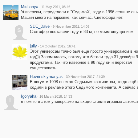
Mishanya
·
11 May 2011, 08:46
Универсам, переделали в "Седьмой", году в 1996 если не ош
Машин много на парковке, как сейчас. Светофора нет.
SDE_Dave
·
9 November 2011, 14:09
S
Светофор поставили году в 83-м, по моим ощущениям.
jully
·
14 October 2012, 16:41
Этот универсам точно был еще просто универсамом в н
год))) Запомнилось, потому что бегали туда 31 декабря 9
продуктами. Так что наверное в 98 году он и перестал
существовать.
Hovrinskiymanyak
·
30 November 2017, 21:39
В августе 1998 он стал Седьмым континетом, тогда ещё 
ходили в рекламе этого Седьмого континента. А сейчас 
Igoryaha
·
16 March 2018, 14:33
I
я помню в этом универсаме на входе стояли игровые автомат