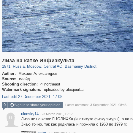
319,864
1,406,840
160,012
8,286
29,243
5,916
13,204
520
Лиза на катке Инфизкульта
1971
,
Russia
,
Moscow
,
Central AO
,
Basmanny District
Author:
Михаил Александров
Source:
слайд
Shooting direction:
northeast

Watermark signature:
uploaded by alexjourba
Last edit 27 December 2021, 17:08
9
Sign in to share your opinion
Latest comment: 3 September 2021, 08:46
ulansky14
·
23 March 2011, 12:17
u
Лиза не на катке ГЦОЛИФКа (института физкультуры), а на 
Знаю точно, так как родилась и прожила с 1960 по 1979 гг.
retro
·