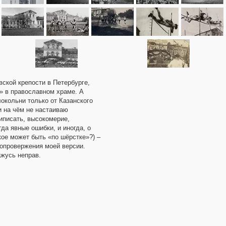
вской крепости в Петербурге,
а» в православном храме. А
окольни только от Казанского
 на чём не настаиваю
риписать, высокомерие,
да явные ошибки, и иногда, о
ое может быть «по шёрстке»?) –
опровержения моей версии.
ажусь неправ.