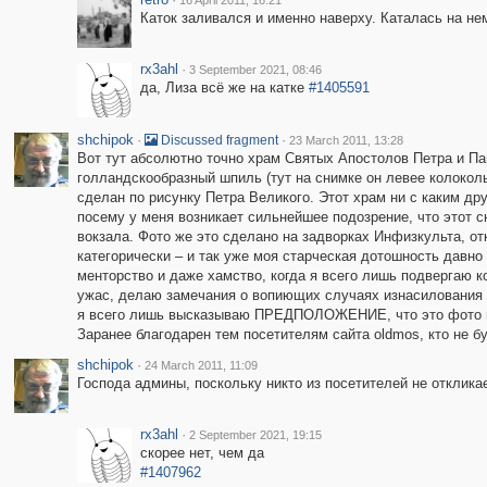
16 April 2011, 16:21
Каток заливался и именно наверху. Каталась на нем
rx3ahl
·
3 September 2021, 08:46
да, Лиза всё же на катке
#1405591
shchipok
·
·
Discussed fragment
23 March 2011, 13:28
Вот тут абсолютно точно храм Святых Апостолов Петра и Па
голландскообразный шпиль (тут на снимке он левее колоколь
сделан по рисунку Петра Великого. Этот храм ни с каким др
посему у меня возникает сильнейшее подозрение, что этот 
вокзала. Фото же это сделано на задворках Инфизкульта, 
категорически – и так уже моя старческая дотошность давно 
менторство и даже хамство, когда я всего лишь подвергаю к
ужас, делаю замечания о вопиющих случаях изнасилования р
я всего лишь высказываю ПРЕДПОЛОЖЕНИЕ, что это фото в 
Заранее благодарен тем посетителям сайта oldmos, кто не б
shchipok
·
24 March 2011, 11:09
Господа админы, поскольку никто из посетителей не откликае
rx3ahl
·
2 September 2021, 19:15
скорее нет, чем да
#1407962