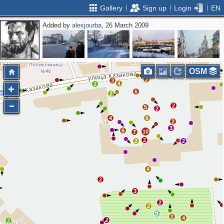
Gallery
Sign up
Login
EN
Added by
alexjourba
, 26 March 2009
2
2
2
2
2
OSM
2
3
4
2
6
2
2
5
2
4
6
2
3
6
10
7
2
2
2
4
2
3
2
2
2
4
2
2