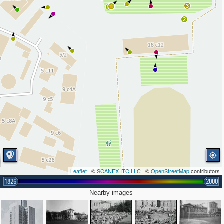
3
3
2
Leaflet
| ©
SCANEX ITC LLC
| ©
OpenStreetMap
contributors
1826
2000
Nearby images