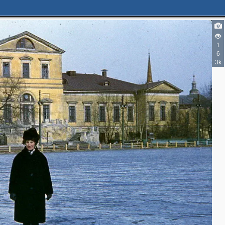
1
6
3k
2
2