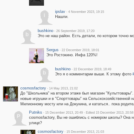
ipslav
·
4 November 2023, 19:15
i
Нашли.
bushkino
·
26 September 2019, 17:20
b
Это не наш район. Есть детали, по котором точно м
Sergus
·
22 December 2019, 18:01
Это Ростокино. Инфа 120%!
bushkino
·
22 December 2019, 18:49
b
Это я о комментарии выше. К этому фото
cosmosfactory
·
14 May 2013, 21:02
До "Школьника" на втором этаже был магазин "Культтовары".
новые игрушки и в "Спорттовары" на Сельскохозяйственной н
Милионному мосту или на Докукина, и кататься.. пока родител
Putniks
·
·
15 December 2013, 20:49
Edited 15 December 2013, 20:58
P
cosmosfactory, Вы не ошиблись с номером школы? Она н
улице?
cosmosfactory
·
15 December 2013, 21:03