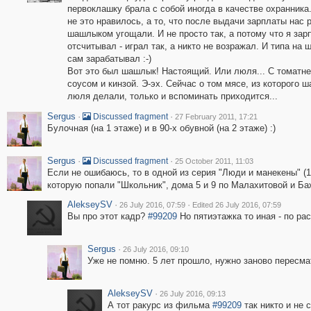
первоклашку брала с собой иногда в качестве охранника
не это нравилось, а то, что после выдачи зарплаты нас 
шашлыком угощали. И не просто так, а потому что я зар
отсчитывал - играл так, а никто не возражал. И типа на
сам зарабатывал :-)
Вот это был шашлык! Настоящий. Или люля... С томатн
соусом и кинзой. Э-эх. Сейчас о том мясе, из которого 
люля делали, только и вспоминать приходится...
Sergus
·
·
Discussed fragment
27 February 2011, 17:21
Булочная (на 1 этаже) и в 90-х обувной (на 2 этаже) :)
Sergus
·
·
Discussed fragment
25 October 2011, 11:03
Если не ошибаюсь, то в одной из серия "Люди и манекены" (1
которую попали "Школьник", дома 5 и 9 по Малахитовой и Баж
AlekseySV
·
·
26 July 2016, 07:59
Edited 26 July 2016, 07:59
Вы про этот кадр?
#99209
Но пятиэтажка то иная - по рас
Sergus
·
26 July 2016, 09:10
Уже не помню. 5 лет прошло, нужно заново пересма
AlekseySV
·
26 July 2016, 09:13
А тот ракурс из фильма
#99209
так никто и не 