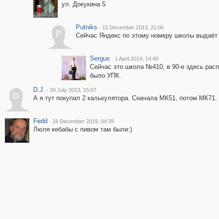
ул. Докукина 5
Putniks
·
15 December 2013, 21:06
P
Сейчас Яндекс по этому номеру школы выдаёт 
Sergus
·
1 April 2014, 14:49
Сейчас это школа №410, в 90-е здесь расп
было УПК.
D.J.
·
26 July 2013, 15:07
D
А я тут покупал 2 калькулятора. Сначала МК51, потом МК71.
Fedd
·
18 December 2019, 04:39
Люля кебабы с пивом там были:)