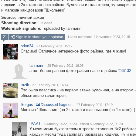
лоджии. в 2х-этажных постройках- булочная и галантерея, кулинария-
и магазин канцтоваров "Школьник"
Source:
личный архив
Shooting direction:
east

Watermark signature:
uploaded by lanmarin
21
Sign in to share your opinion
Latest comment: 4 November 2023, 19:15
orion34
·
27 February 2011, 15:17
Спасибо! Отличное интересное фото района, где я живу!
lanmarin
·
28 February 2011, 16:05
l
а вот более ранняя фотография нашего района
#36132
tazik
·
27 February 2011, 16:14
Это была классика - на первом этаже булочная, а на втором -
обязательно галантерея.
Sergus
·
·
Discussed fragment
27 February 2011, 17:19
Магазин "Школьник" (на 2 этаже) и шашлычная (на 1 этаже) :)
IPAAT
·
·
5 January 2022, 09:23
Edited 5 January 2022, 09:24
У меня мама бухгалтером в тресте столовых №2 работа
каждый месяц туда зарплату раздавать ходила. Ну и ме