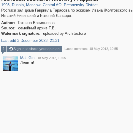
1993
,
Russia
,
Moscow
,
Central AO
,
Presnensky District
Росписи зал дома Гавриила Тарасова по эскизам Ивана Жолтовского в
Игнатий Нивинский и Евгений Лансере.
Author:
Татьяна Васильевна
Source:
семейный архив Т.В.
Watermark signature:
uploaded by ArchitectorS
Last edit 3 December 2023, 21:31
1
Sign in to share your opinion
Latest comment: 18 May 2012, 10:55
Mal_Gin
·
18 May 2012, 10:55
Лепота!