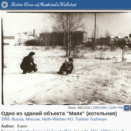
Retro View of Mankind's Habitat
Sizes:
482×319
|
1050×696
|
1158×768
W
319,780
1,406,514
8,286
8,080
29,243
112
807
10
Одно из зданий объекта "Маяк" (котельная)
1959
,
Russia
,
Moscow
,
North-Western AO
,
Tushino Yuzhnoye
Author:
Karen