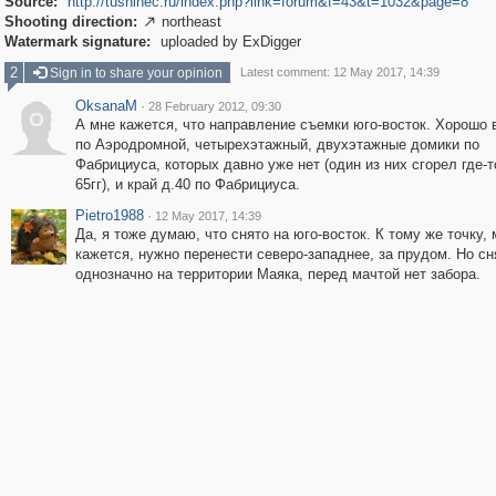
Source:
http://tushinec.ru/index.php?link=forum&f=43&t=1032&page=8
Shooting direction:
northeast

Watermark signature:
uploaded by ExDigger
2
Sign in to share your opinion
Latest comment: 12 May 2017, 14:39
OksanaM
·
28 February 2012, 09:30
O
А мне кажется, что направление съемки юго-восток. Хорошо 
по Аэродромной, четырехэтажный, двухэтажные домики по
Фабрициуса, которых давно уже нет (один из них сгорел где-т
65гг), и край д.40 по Фабрициуса.
Pietro1988
·
12 May 2017, 14:39
Да, я тоже думаю, что снято на юго-восток. К тому же точку, 
кажется, нужно перенести северо-западнее, за прудом. Но сн
однозначно на территории Маяка, перед мачтой нет забора.