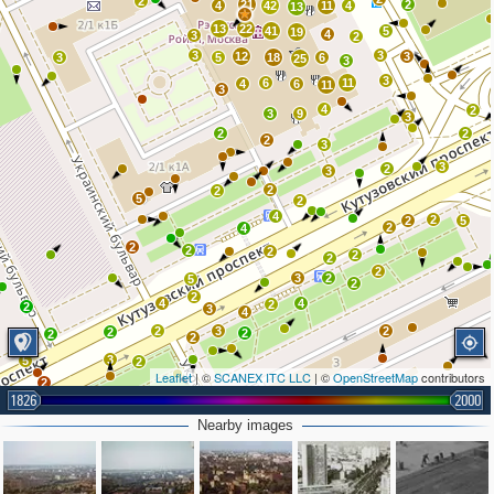
2
21
2
4
42
11
4
13
13
22
41
5
19
4
3
2
3
3
12
3
3
5
18
6
25
3
3
6
11
4
6
11
3
4
2
3
9
3
2
2
2
3
3
2
3
2
2
5
2
4
2
2
5
2
4
2
2
2
2
2
2
3
2
5
2
2
4
4
2
2
3
4
2
3
2
2
2
2
2
3
5
2
Leaflet
| ©
SCANEX ITC LLC
| ©
OpenStreetMap
contributors
2
1826
2000
Nearby images
2
2