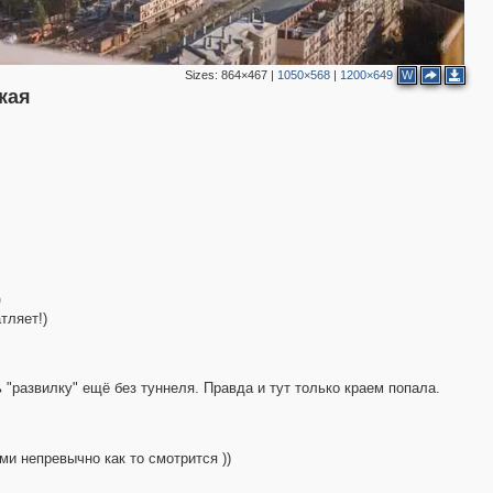
Sizes:
864×467
|
1050×568
|
1200×649
W
кая
2
9
тляет!)
7
3
 "развилку" ещё без туннеля. Правда и тут только краем попала.
2
и непревычно как то смотрится ))