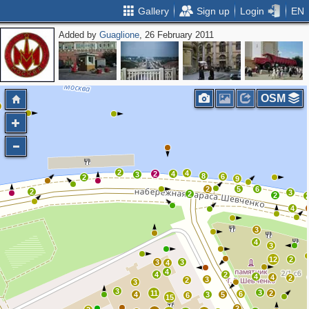
Gallery
Sign up
Login
EN
Added by
Guaglione
, 26 February 2011
OSM
2
4
2
4
3
8
6
2
9
2
5
6
2
3
2
2
4
3
4
3
12
2
3
3
4
4
4
2
4
4
2
3
2
3
3
3
11
2
6
4
3
5
6
15
2