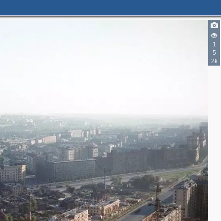
1
5
2k
2