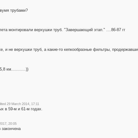
двумя трубами?
ета монтировали верхушки труб. "Завершающий этап." ....86-87 гг
е, и не верхушки труб, а какие-то кепкообразные фильтры, продержавши
км............))
ited 29 March 2014, 17:11
х в 59-м и 61-м годах.
017, 20:05
в закончена