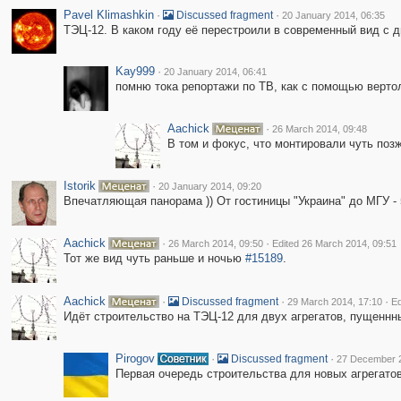
Pavel Klimashkin
·
·
Discussed fragment
20 January 2014, 06:35
ТЭЦ-12. В каком году её перестроили в современный вид с 
Kay999
·
20 January 2014, 06:41
помню тока репортажи по ТВ, как с помощью вертол
Aachick
·
26 March 2014, 09:48
В том и фокус, что монтировали чуть позж
Istorik
·
20 January 2014, 09:20
Впечатляющая панорама )) От гостиницы "Украина" до МГУ - 5,8 
Aachick
·
·
26 March 2014, 09:50
Edited 26 March 2014, 09:51
Тот же вид чуть раньше и ночью
#15189
.
Aachick
·
·
·
Discussed fragment
29 March 2014, 17:10
Ed
Идёт строительство на ТЭЦ-12 для двух агрегатов, пущеннны
Pirogov
·
·
Discussed fragment
27 December 2
Первая очередь строительства для новых агрегато