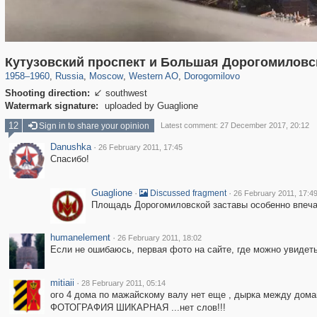
319,780
1,406,255
8,286
27,129
29,243
310
6,082
107
Кутузовский проспект и Большая Дорогомиловс
1958
–
1960
,
Russia
,
Moscow
,
Western AO
,
Dorogomilovo
Shooting direction:
southwest

Watermark signature:
uploaded by Guaglione
12
Sign in to share your opinion
Latest comment: 27 December 2017, 20:12
Danushka
·
26 February 2011, 17:45
Спасибо!
Guaglione
·
·
Discussed fragment
26 February 2011, 17:4
Площадь Дорогомиловской заставы особенно впеча
humanelement
·
26 February 2011, 18:02
Если не ошибаюсь, первая фото на сайте, где можно увидеть
mitiaii
·
28 February 2011, 05:14
ого 4 дома по мажайскому валу нет еще , дырка между домам
ФОТОГРАФИЯ ШИКАРНАЯ ...нет слов!!!