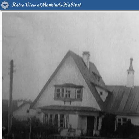
Retro View of Mankind's Habitat