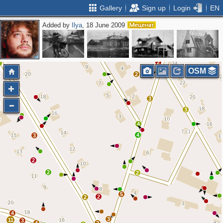
Gallery
Sign up
Login
EN
Added by
Ilya
, 18 June 2009
2
2
OSM
6
2
3
3
4
4
3
2
2
2
5
2
2
4
3
11
3