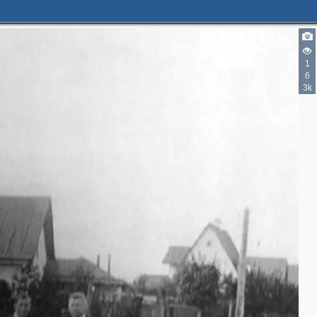
1
6
3k
4
5
5