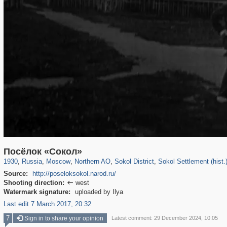
319,861
1,406,852
8,286
22,540
29,243
598
3,442
98
345
21
Посёлок «Сокол»
1930
,
Russia
,
Moscow
,
Northern AO
,
Sokol District
,
Sokol Settlement (hist.
Source:
http://poseloksokol.narod.ru/
Shooting direction:
west

Watermark signature:
uploaded by Ilya
Last edit 7 March 2017, 20:32
7
Sign in to share your opinion
Latest comment: 29 December 2024, 10:05