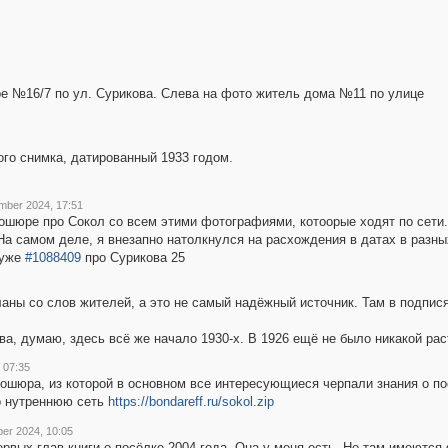
тре №16/7 по ул. Сурикова. Слева на фото житель дома №11 по улице
го снимка, датированный 1933 годом.
mber 2024, 17:51
рошюре про Сокол со всем этими фотографиями, котоорые ходят по сети.
 На самом деле, я внезапно натолкнулся на расхождения в датах в разных
 уже
#1088409
про Сурикова 25
ланы со слов жителей, а это не самый надёжный источник. Там в подпис
ва, думаю, здесь всё же начало 1930-х. В 1926 ещё не было никакой ра
 07:35
рошюра, из которой в основном все интересующиеся черпали знания о по
о нутреннюю сеть
https://bondareff.ru/sokol.zip
er 2024, 10:05
ервых глав книги о посёлке 2004 года. Она у меня есть. Но там имеются