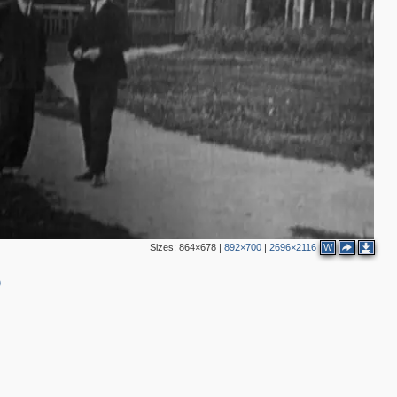
3
Sizes:
864×678
|
892×700
|
2696×2116
W
)