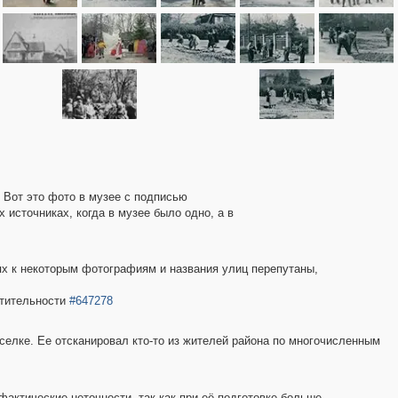
 Вот это фото в музее с подписью
 источниках, когда в музее было одно, а в
ях к некоторым фотографиям и названия улиц перепутаны,
стительности
#647278
селке. Ее отсканировал кто-то из жителей района по многочисленным
 фактические неточности, так как при её подготовке больше