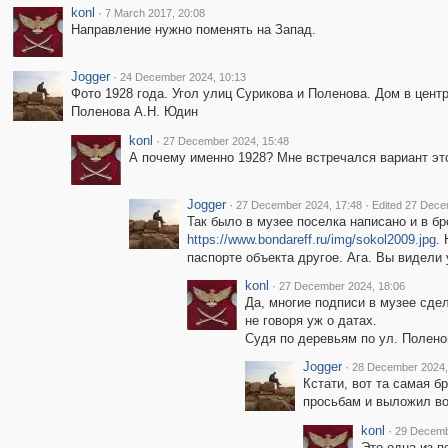
konl
·
7 March 2017, 20:08
Направление нужно поменять на Запад.
Jogger
·
24 December 2024, 10:13
Фото 1928 года. Угол улиц Сурикова и Поленова. Дом в цен
Поленова А.Н. Юдин
konl
·
27 December 2024, 15:48
А почему именно 1928? Мне встречался вариант это
Jogger
·
·
27 December 2024, 17:48
Edited 27 Dece
Так было в музее поселка написано и в б
https://www.bondareff.ru/img/sokol2009.jpg
.
паспорте объекта другое. Ага. Вы видели
konl
·
27 December 2024, 18:06
Да, многие подписи в музее сде
не говоря уж о датах.
Судя по деревьям по ул. Полено
Jogger
·
28 December 2024,
Кстати, вот та самая б
просьбам и выложил в
konl
·
29 Decemb
Это одна из п