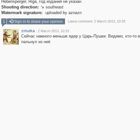
Hebensperger, Riga, год издания не указан
Shooting direction:
southeast

Watermark signature:
uploaded by aznazn
1
Sign in to share your opinion
Latest comment: 2 March 2013, 10:33
zmurka
·
2 March 2013, 10:33
Сейчас намного меньше ядер у Царь-Пушки. Видимо, кто-то в
пальнул из неё