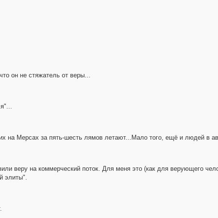
что он не стяжатель от веры...
"...
ших на Мерсах за пять-шесть лямов летают...Мало того, ещё и людей в а
ли веру на коммерческий поток. Для меня это (как для верующего чел
й элиты".
.