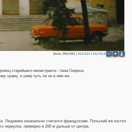
3
3
3
3
2
3
2
4
5
2
Sizes:
864×581
|
912×614
|
912×614
W
2
3
ожец старейшего министранта - пана Генриха.
ому храму, и умер чуть ли не в нём же.
в. Людовика изначально считался французским. Польский же костел
о переулка, примерно в 200 м дальше от центра.