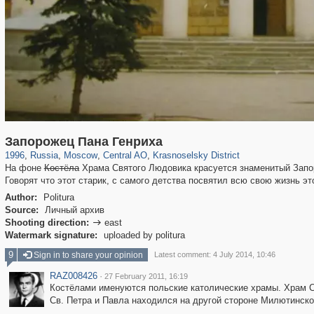
319,861
1,406,849
160,009
8,286
29,243
5,916
6,976
302
Запорожец Пана Генриха
1996
,
Russia
,
Moscow
,
Central AO
,
Krasnoselsky District
На фоне
Костёла
Храма Святого Людовика красуется знаменитый Запор
Говорят что этот старик, с самого детства посвятил всю свою жизнь эт
Author:
Politura
Source:
Личный архив
Shooting direction:
east

Watermark signature:
uploaded by politura
9
Sign in to share your opinion
Latest comment: 4 July 2014, 10:46
RAZ008426
·
27 February 2011, 16:19
Костёлами именуются польские католические храмы. Храм С
Св. Петра и Павла находился на другой стороне Милютинског