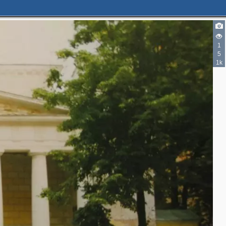
1
5
1k