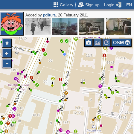
Gallery
Sign up
Login
EN
Added by
politura
, 26 February 2011
2
4
3
3
3
2
10
2
2
2
3
2
3
2
2
2
2
OSM
8
2
2
2
2
3
4
2
2
2
2
2
2
2
3
6
3
2
2
7
3
6
2
2
4