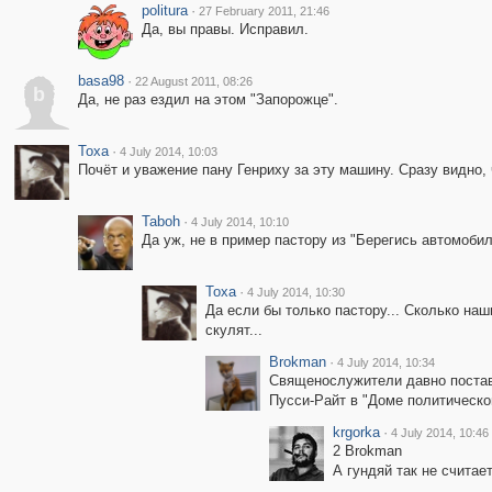
politura
·
27 February 2011, 21:46
Да, вы правы. Исправил.
basa98
·
22 August 2011, 08:26
b
Да, не раз ездил на этом "Запорожце".
Toxa
·
4 July 2014, 10:03
Почёт и уважение пану Генриху за эту машину. Сразу видно, 
Taboh
·
4 July 2014, 10:10
Да уж, не в пример пастору из "Берегись автомобиля
Toxa
·
4 July 2014, 10:30
Да если бы только пастору... Сколько на
скулят...
Brokman
·
4 July 2014, 10:34
Священослужители давно постави
Пусси-Райт в "Доме политическо
krgorka
·
4 July 2014, 10:46
2 Brokman
А гундяй так не считает