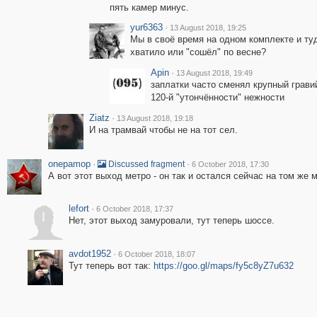
пять камер минус.
yur6363
·
13 August 2018, 19:25
Мы в своё время на одном комплекте и туд
хватило или "сошёл" по весне?
Apin
·
13 August 2018, 19:49
заплатки часто сменял крупный гравий
120-й "утончённости" нежности
Ziatz
·
13 August 2018, 19:18
И на трамвай чтобы не на тот сел.
onepamop
·
·
Discussed fragment
6 October 2018, 17:30
А вот этот выход метро - он так и остался сейчас на том же 
lefort
·
6 October 2018, 17:37
l
Нет, этот выход замуровали, тут теперь шоссе.
avdot1952
·
6 October 2018, 18:07
Тут теперь вот так:
https://goo.gl/maps/fy5c8yZ7u632