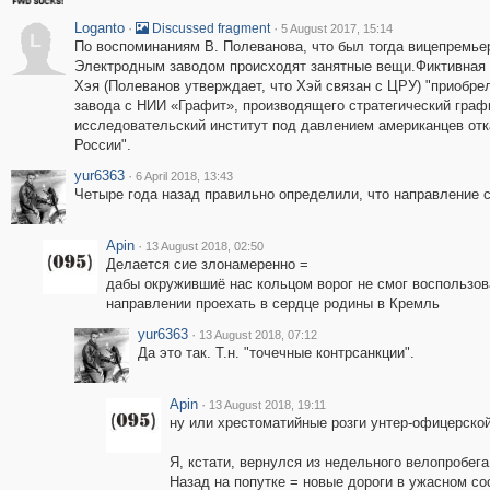
Loganto
·
·
Discussed fragment
5 August 2017, 15:14
L
По воспоминаниям В. Полеванова, что был тогда вицепремьер
Электродным заводом происходят занятные вещи.Фиктивная 
Хэя (Полеванов утверждает, что Хэй связан с ЦРУ) "приобре
завода с НИИ «Графит», производящего стратегический графи
исследовательский институт под давлением американцев отк
России".
yur6363
·
6 April 2018, 13:43
Четыре года назад правильно определили, что направление с
Apin
·
13 August 2018, 02:50
Делается сие злонамеренно =
дабы окружившиё нас кольцом ворог не смог воспользова
направлении проехать в сердце родины в Кремль
yur6363
·
13 August 2018, 07:12
Да это так. Т.н. "точечные контрсанкции".
Apin
·
13 August 2018, 19:11
ну или хрестоматийные розги унтер-офицерской 
Я, кстати, вернулся из недельного велопробега
Назад на попутке = новые дороги в ужасном со