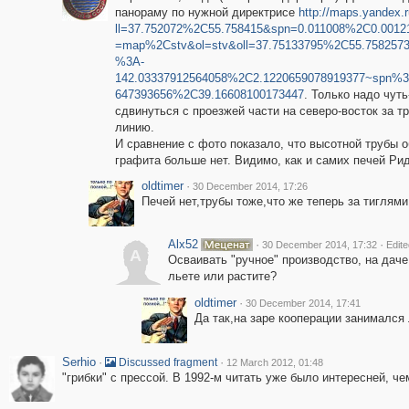
панораму по нужной директрисе
http://maps.yandex.r
ll=37.752072%2C55.758415&spn=0.011008%2C0.0012
=map%2Cstv&ol=stv&oll=37.75133795%2C55.7582573
%3A-
142.03337912564058%2C2.1220659078919377~spn%3
647393656%2C39.16608100173447
. Только надо чуть
сдвинуться с проезжей части на северо-восток за 
линию.
И сравнение с фото показало, что высотной трубы 
графита больше нет. Видимо, как и самих печей Ри
oldtimer
·
30 December 2014, 17:26
Печей нет,трубы тоже,что же теперь за тиглями 
Alx52
·
·
30 December 2014, 17:32
Edit
A
Осваивать "ручное" производство, на даче...
льете или растите?
oldtimer
·
30 December 2014, 17:41
Да так,на заре кооперации занимался 
Serhio
·
·
Discussed fragment
12 March 2012, 01:48
"грибки" с прессой. В 1992-м читать уже было интересней, ч