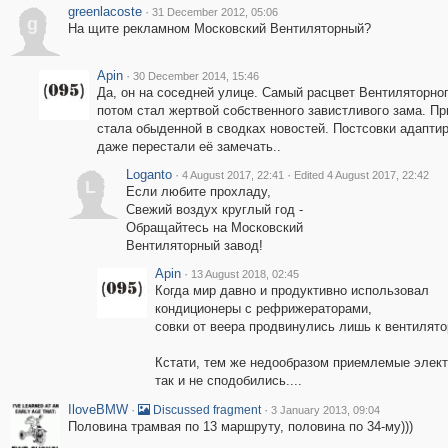
greenlacoste
·
31 December 2012, 05:06
g
На щите рекламном Московский Вентиляторный?
Apin
·
30 December 2014, 15:46
Да, он на соседней улице. Самый расцвет Вентиляторног
потом стал жертвой собственного завистливого зама. Пр
стала обыденной в сводках новостей. Постсовки адапт
даже перестали её замечать..
Loganto
·
·
4 August 2017, 22:41
Edited 4 August 2017, 22:42
L
Если любите прохладу,
Свежий воздух круглый год -
Обращайтесь на Московский
Вентиляторный завод!
Apin
·
13 August 2018, 02:45
Когда мир давно и продуктивно использовал
кондиционеры с рефрижераторами,
совки от веера продвинулись лишь к вентилятор
Кстати, тем же недообразом приемлемые элект
так и не сподобились....
IloveBMW
·
·
Discussed fragment
3 January 2013, 09:04
Половина трамвая по 13 маршруту, половина по 34-му)))