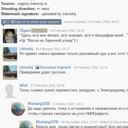
Source:
vagons.tramvaj.ru
Shooting direction:
west

Watermark signature:
uploaded by Likinskij
26
Sign in to share your opinion
Latest comment: 6 October 2018, 18:07
Olgara
·
26 February 2011, 15:03
"Здесь всё мне близко, всё знакомо, всё в биографии моей..."
к/ф "Весна на Заречной улице"):)
Likinskij
·
26 February 2011, 15:17
Из примет нового времени только рекламный щит и вот этот 
Likinskij
·
·
Discussed fragment
26 February 2011, 15:18
Праведники дорог русских...
lefort
·
27 February 2011, 03:49
l
Точку съемки нужно переместить западнее, к Электродному п
Mustang1030
·
3 January 2014, 16:11
Да надо двигать точку к остановкам и направление юго-з
чтобы стрелка смотрела на угол НИИГрафита.
Mustang1030
·
·
30 December 2014, 17:07
Edited 30 December
Верьте мне, люди (автор и модераторы)! Для нагля