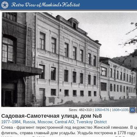
Retro View of Mankind's Habitat
Sizes:
482×310
|
1050×676
|
1608×1035
W
319,716
1,405,939
159,930
8,286
29,243
5,916
53,016
2,283
Садовая-Самотечная улица, дом №8
1977
–
1984
,
Russia
,
Moscow
,
Central AO
,
Tverskoy District
Слева - фрагмент перестроенной под ведомство Женской гимназии. В ц
флигель, справа главный дом усадьбы. Усадьба построена в 1778 году