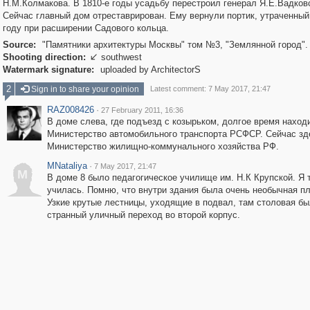
Н.М.Колмакова. В 1810-е годы усадьбу перестроил генерал Я.Е.Вадков
Сейчас главный дом отреставрирован. Ему вернули портик, утраченный
году при расширении Садового кольца.
Source:
"Памятники архитектуры Москвы" том №3, "Землянной город".
Shooting direction:
southwest

Watermark signature:
uploaded by ArchitectorS
2
Sign in to share your opinion
Latest comment: 7 May 2017, 21:47
RAZ008426
·
27 February 2011, 16:36
В доме слева, где подъезд с козырьком, долгое время наход
Министерство автомобильного транспорта РСФСР. Сейчас зде
Министерство жилищно-коммунального хозяйства РФ.
MNataliya
·
7 May 2017, 21:47
M
В доме 8 было педагогическое училище им. Н.К Крупской. Я 
училась. Помню, что внутри здания была очень необычная пл
Узкие крутые лестницы, уходящие в подвал, там столовая бы
странный уличный переход во второй корпус.