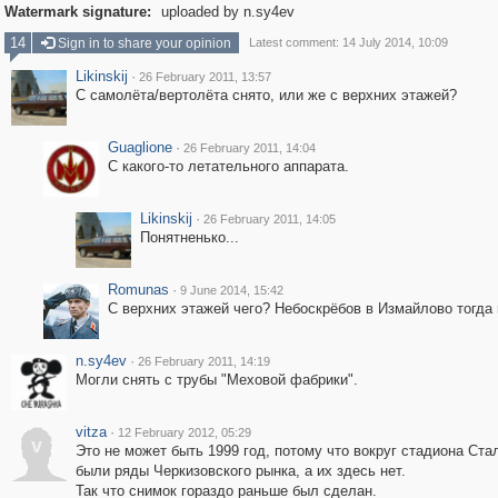
Watermark signature:
uploaded by n.sy4ev
14
Sign in to share your opinion
Latest comment: 14 July 2014, 10:09
Likinskij
·
26 February 2011, 13:57
С самолёта/вертолёта снято, или же с верхних этажей?
Guaglione
·
26 February 2011, 14:04
С какого-то летательного аппарата.
Likinskij
·
26 February 2011, 14:05
Понятненько...
Romunas
·
9 June 2014, 15:42
С верхних этажей чего? Небоскрёбов в Измайлово тогда 
n.sy4ev
·
26 February 2011, 14:19
Могли снять с трубы "Меховой фабрики".
vitza
·
12 February 2012, 05:29
v
Это не может быть 1999 год, потому что вокруг стадиона Ста
были ряды Черкизовского рынка, а их здесь нет.
Так что снимок гораздо раньше был сделан.