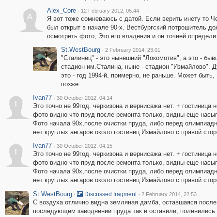
Alex_Core
·
12 February 2012, 05:44
A
Я вот тоже сомневаюсь с датой. Если верить инету то Ч
был открыт в начале 90-х. Вестбургский потрошитель д
осмотреть фото, Это его владения и он точней определит
St.WestBourg
·
2 February 2014, 23:01
"Сталинец" - это нынешний "Локомотив", а это - бы
стадион им.Сталина, ныне - стадион "Измайлово". 
это - год 1994-й, примерно, не раньше. Может быть, 
позже.
Ivan77
·
30 October 2012, 04:14
I
Это точно не 99год. черкизона и вернисажа нет. + гостиница
фото видно что пруд после ремонта только, видны еще насып
Фото начала 90х,после очистки пруда, либо перед олимпиадн
нет круглых ангаров около гостиниц Измайлово с правой стор
Ivan77
·
30 October 2012, 04:15
I
Это точно не 99год. черкизона и вернисажа нет. + гостиница
фото видно что пруд после ремонта только, видны еще насып
Фото начала 90х,после очистки пруда, либо перед олимпиадн
нет круглых ангаров около гостиниц Измайлово с правой стор
St.WestBourg
·
·
Discussed fragment
2 February 2014, 22:53
С воздуха отлично видна земляная дамба, оставшаяся после 
последующем заводнении пруда так и оставили, поленились с