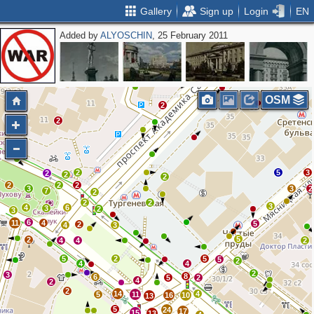
Gallery
Sign up
Login
EN
Added by
ALYOSCHIN
, 25 February 2011
OSM
2
2
2
5
3
2
2
2
2
2
2
3
3
2
7
2
2
2
3
4
6
3
2
3
6
11
4
5
2
4
3
5
2
4
4
2
5
2
5
5
2
4
4
2
3
8
6
5
2
4
2
2
14
4
5
11
16
10
13
5
24
17
15
13