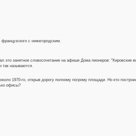
ь французского с нижегородским.
л это занятное словосочетание на афише Дома пионеров: "Кировские вор
ни так называются.
 около 1970-го, открыв дорогу полному погрому площади. Но кто постро
лько офисы?