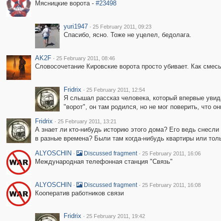
Мясницкие ворота -
#23498
yuri1947
·
25 February 2011, 09:23
Спасибо, ясно. Тоже не уцелел, бедолага.
AK2F
·
25 February 2011, 08:46
Словосочетание Кировские ворота просто убивает. Как смес
Fridrix
·
25 February 2011, 12:54
Я слышал рассказ человека, который впервые увида
"ворот", он там родился, но не мог поверить, что о
Fridrix
·
25 February 2011, 13:21
А знает ли кто-нибудь историю этого дома? Его ведь снесли
в разные времена? Были там когда-нибудь квартиры или то
ALYOSCHIN
·
·
Discussed fragment
25 February 2011, 16:06
Международная телефонная станция "Связь"
ALYOSCHIN
·
·
Discussed fragment
25 February 2011, 16:08
Кооператив работников связи
Fridrix
·
25 February 2011, 19:42