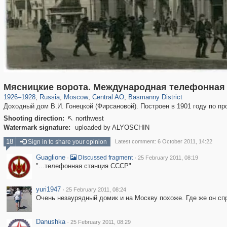
319,882
1,407,363
160,021
8,286
29,248
5,916
13,204
520
Мясницкие ворота. Международная телефонная 
1926
–
1928
,
Russia
,
Moscow
,
Central AO
,
Basmanny District
Доходный дом В.И. Гонецкой (Фирсановой). Построен в 1901 году по пр
Shooting direction:
northwest

Watermark signature:
uploaded by ALYOSCHIN
18
Sign in to share your opinion
Latest comment: 6 October 2011, 14:22
Guaglione
·
·
Discussed fragment
25 February 2011, 08:19
"...телефонная станция СССР"
yuri1947
·
25 February 2011, 08:24
Очень незаурядный домик и на Москву похоже. Где же он сп
Danushka
·
25 February 2011, 08:29