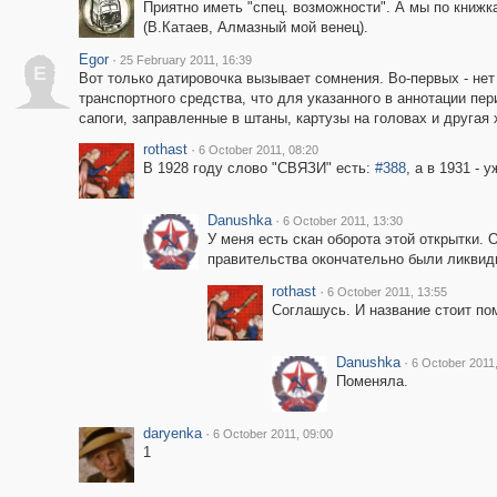
Приятно иметь "спец. возможности". А мы по книжк
(В.Катаев, Алмазный мой венец).
Egor
·
25 February 2011, 16:39
E
Вот только датировочка вызывает сомнения. Во-первых - нет 
транспортного средства, что для указанного в аннотации пе
сапоги, заправленные в штаны, картузы на головах и другая 
rothast
·
6 October 2011, 08:20
В 1928 году слово "СВЯЗИ" есть:
#388
, а в 1931 - 
Danushka
·
6 October 2011, 13:30
У меня есть скан оборота этой открытки. 
правительства окончательно были ликвид
rothast
·
6 October 2011, 13:55
Соглашусь. И название стоит по
Danushka
·
6 October 2011,
Поменяла.
daryenka
·
6 October 2011, 09:00
1