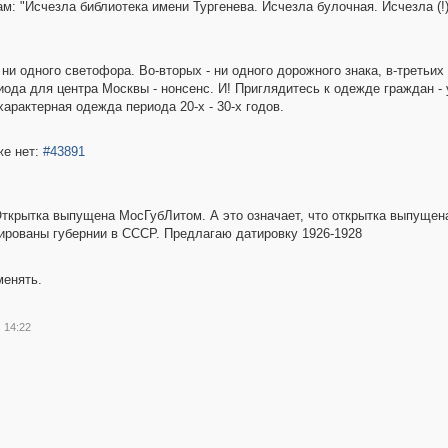
ам: "Исчезла библиотека имени Тургенева. Исчезла булочная. Исчезла (!
ни одного светофора. Во-вторых - ни одного дорожного знака, в-третьих 
риода для центра Москвы - нонсенс. И! Приглядитесь к одежде граждан 
характерная одежда периода 20-х - 30-х годов.
уже нет:
#43891
Открытка выпущена МосГубЛитом. А это означает, что открытка выпущена
ированы губернии в СССР. Предлагаю датировку 1926-1928
менять.
 14:22