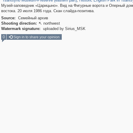
Tsaritsyno Museum-Preserve (eastern part)
,
Historic English Park in Tsarit
Музей-заповедник «Царицыно». Вид на Фигурные ворота и Оперный дом
востока. 20 июля 1986 года. Скан слайда-позитива.
Source:
Семейный архив
Shooting direction:
northwest

Watermark signature:
uploaded by Sirius_MSK
0
Sign in to share your opinion