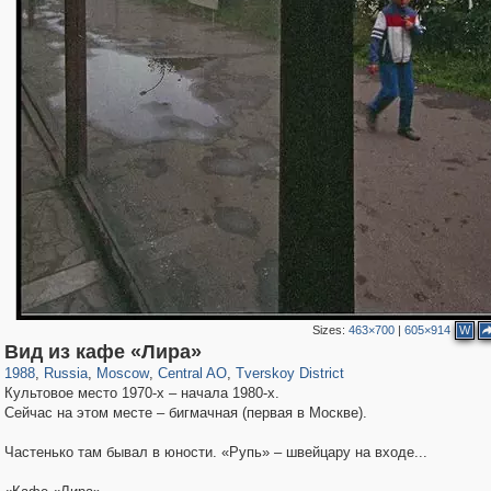
Sizes:
463×700
|
605×914
W
319,882
1,407,325
160,021
8,286
29,248
5,916
53,055
2,283
Вид из кафе «Лира»
1988
,
Russia
,
Moscow
,
Central AO
,
Tverskoy District
Культовое место 1970-х – начала 1980-х.
Сейчас на этом месте – бигмачная (первая в Москве).
Частенько там бывал в юности. «Рупь» – швейцару на входе...