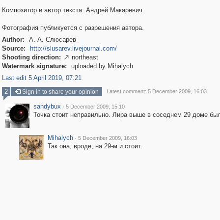
Композитор и автор текста: Андрей Макаревич.
Фотография публикуется с разрешения автора.
Author:
А. А. Слюсарев
Source:
http://slusarev.livejournal.com/
Shooting direction:
northeast

Watermark signature:
uploaded by Mihalych
Last edit 5 April 2019, 07:21
2
Sign in to share your opinion
Latest comment: 5 December 2009, 16:03
sandybux
·
5 December 2009, 15:10
Точка стоит неправильно. Лира выше в соседнем 29 доме бы
Mihalych
·
5 December 2009, 16:03
Так она, вроде, на 29-м и стоит.