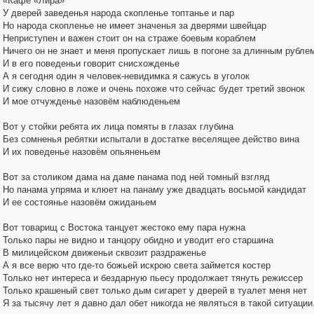
«Кафе «Лира»
У дверей заведенья народа скопленье топтанье и пар
Но народа скопленье не имеет значенья за дверями швейцар
Неприступен и важен стоит он на страже боевым кораблем
Ничего он не знает и меня пропускает лишь в погоне за длинным рубле
И в его поведеньи говорит снисхожденье
А я сегодня один я человек-невидимка я сажусь в уголок
И сижу словно в ложе и очень похоже что сейчас будет третий звонок
И мое отчужденье назовём наблюденьем
Вот у стойки ребята их лица помяты в глазах глубина
Без сомненья ребятки испытали в достатке веселящее действо вина
И их поведенье назовём опьяненьем
Вот за столиком дама на даме панама под ней томный взгляд
Но панама упряма и клюет на панаму уже двадцать восьмой кандидат
И ее состоянье назовём ожиданьем
Вот товарищ с Востока танцует жестоко ему пара нужна
Только пары не видно и танцору обидно и уводит его старшина
В милицейском движеньи сквозит раздраженье
А я все верю что где-то божьей искрою света займется костер
Только нет интереса и бездарную пьесу продолжает тянуть режиссер
Только крашеный свет только дым сигарет у дверей в туалет меня нет
Я за тысячу лет я давно дал обет никогда не являться в такой ситуации