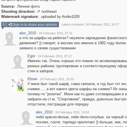
Source:
Личное фото
Shooting direction:
northeast

Watermark signature:
uploaded by Andre1028
5
Sign in to share your opinion
Latest comment: 24 February 2011, 16:17
alex_2010
·
24 February 2011, 07:11
a
а что за шарфы на ребятах? неужели зарождение фанатского
движения? )) говорят, в москве оно именно в 1982 году более
заявило о своем существовании
Egor
·
24 February 2011, 07:17
E
Именно так. Очень хорошо это помню по активизировав
разных районах группировках и соответствующему офо
стен и заборов.
Юлия
·
24 February 2011, 14:33
У меня был такой шарф, сама связала, и год был тот же,
снимке...., а вот какого цвета шарфы на снимке? Их наз
почему-то "розетки". Меня как-то даже сотоварищами в
забрали на ст.м. "Спортивная", правда, довольно быстро
отпустили, постращав для порядку.
alex_2010
·
24 February 2011, 14:53
a
либо красно-белые, либо бело-голубые. на черный э
похоже, соотв. торпедо пролетает )) больше, кмк, п