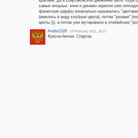
красный. да и спартаковское движение было тогда 
самых мощных. кони и динамо окрепли уже попоздне
фанатские шарфы изначально назывались "цветами
(имелись в виду клубные цвета), потом "розами" (п
цветы ))), а потом уже мутировали в плебейские "роз
Andre1028
·
24 February 2011, 16:17
Красно-белые. Спартак.