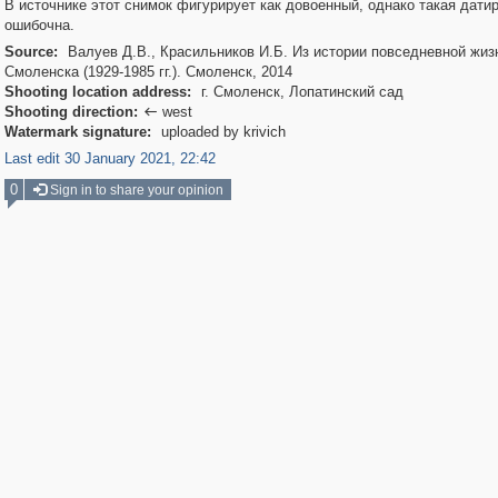
В источнике этот снимок фигурирует как довоенный, однако такая дати
ошибочна.
Source:
Валуев Д.В., Красильников И.Б. Из истории повседневной жиз
Смоленска (1929-1985 гг.). Смоленск, 2014
Shooting location address:
г. Смоленск, Лопатинский сад
Shooting direction:
west

Watermark signature:
uploaded by krivich
Last edit 30 January 2021, 22:42
0
Sign in to share your opinion