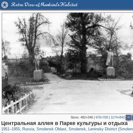
Retro View of Mankind's Habitat
Sizes:
482×346
|
976×700
|
1174×842
W
1,407,206
8,981
275
29,248
6,192
204
2,904
83
Центральная аллея в Парке культуры и отдыха
1951
–
1955
,
Russia
,
Smolensk Oblast
,
Smolensk
,
Leninsky District (Smolen