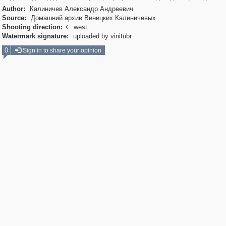
Author:
Калиничев Александр Андреевич
Source:
Домашний архив Виницких Калиничевых
Shooting direction:
west

Watermark signature:
uploaded by vinitubr
0
Sign in to share your opinion