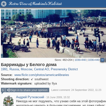
Retro View of Mankind's Habitat
Sizes:
482×204
|
1036×440
|
1036×440
W
319,882
1,407,363
160,021
8,286
29,248
5,916
13,345
396
Баррикады у Белого дома
1991
,
Russia
,
Moscow
,
Central AO
,
Presnensky District
Source:
www.flickr.com/photos/americanlibraries
Shooting direction:
southwest

Watermark signature:
uploaded by Ilya
6
Sign in to share your opinion
Latest comment: 24 September 2022, 11:23
Андрей Рутковский
·
16 June 2009, 15:32
Никогда не мог подумать, что узнаю себя на этой фотографии
желательно увидеть в большем расширении, но даже сейчас 