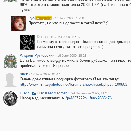
99%, что это я с моим приятелем 20.08.1991 (на 1-м плане в 
куртке)
Ilya
·
16 June 2009, 15:36
Простите, но что вы делаете в такой позе? ;)
Duche
·
16 June 2009, 16:16
По-моему это очевидно. Человек защищает демокра
типичная поза для такого процесса :)
Андрей Рутковский
·
16 June 2009, 18:23
Если Вы имеете ввиду мужика в белой рубашке, - он пишет и
прибивает лозунг. Я правее.
huck
·
17 June 2009, 04:47
Очень драматичная подборка фотографий на эту тему:
http://www.militaryphotos.net/forums/showthread.php?t=100903
FUZZ
·
·
Discussed fragment
24 September 2022, 11:23
Народ над баррикадах ➤
/p/485722?hl=frag-2685476