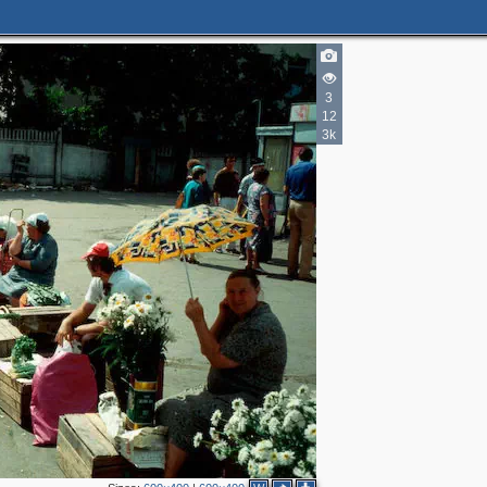
3
12
3k