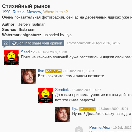
319,864
1,406,840
8,286
29,243
Стихийный рынок
1990
,
Russia
,
Moscow
,
Where is this?
Очень показательная фотография, сейчас на деревянных ящиках уже ни
Author:
Jeroen Taalman
Source:
flickr.com
Watermark signature:
uploaded by Ilya
22
Sign in to share your opinion
Latest comment: 20 April 2026, 04:15
Seadick
·
16 June 2009, 13:28
Прям на какой-то вонючей луже расселись и ящики свои разб
Ilya
·
16 June 2009, 13:33
Есть захотите, сами рядом встанете
Seadick
·
16 June 2009, 14:57
Да я сам принимал участие в этом действе
вот это была радость!
Ilya
·
16 June 2009, 15:01
Ну вот! Делайте ставку на год, э
PremierAlex
·
10 July 2012
P