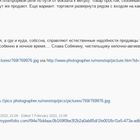
 платформой (или по пути от вокзала к метро). Товар простой, сезонный,
тут же продают. Еще вариант: торговля развернута рядом с входом на как
, а где и куда, собссна, справляют естественные надобности продавцы 
Особенно в ночное время.... Слава Собянину, чистильщику кепочно-авгие
ictures/769/769976.jpg
via
http://www.photographer.ru/nonstop/picture.htm?id
s://pics.photographer.ru/nonstop/pics/pictures/769/769976.jpg
·
 2022, 21:06
Edited 7 February 2022, 21:08
cf.myportfolio.com/f94e76ddaac0b169f0be3f2b2a0ab85d/1fe001fb-f1e5-473a-ad