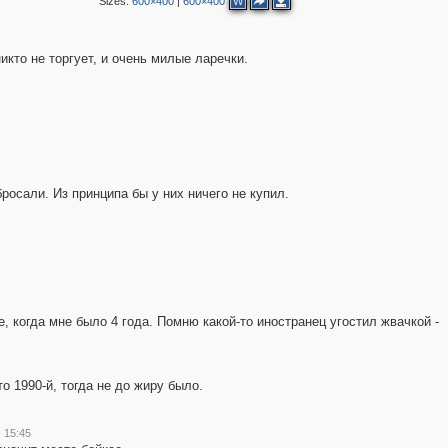
Sizes:
600×400
|
600×400
W
кто не торгует, и очень милые ларечки.
росали. Из принципа бы у них ничего не купил.
, когда мне было 4 года. Помню какой-то иностранец угостил жвачкой -
то 1990-й, тогда не до жиру было.
, 15:45