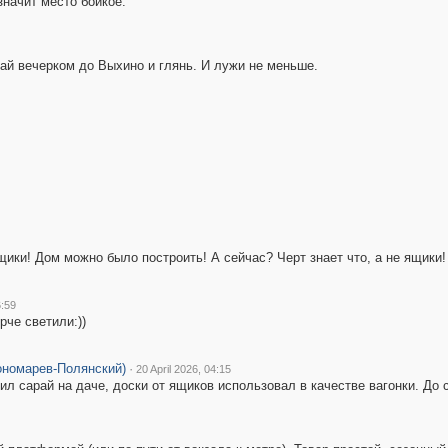
значит место бойкое.
зжай вечерком до Выхино и глянь. И лужи не меньше.
ики! Дом можно было построить! А сейчас? Черт знает что, а не ящики!
6:59
рче светили:))
ономарев-Полянский)
·
20 April 2026, 04:15
ил сарай на даче, доски от ящиков использовал в качестве вагонки. До 