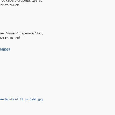
 со своего огорода: цветы,
ой-то рынок.
тех "милых" ларёчков? Теx,
вых конюшен!
=769976
be-cfa620ce15f1_rw_1920.jpg