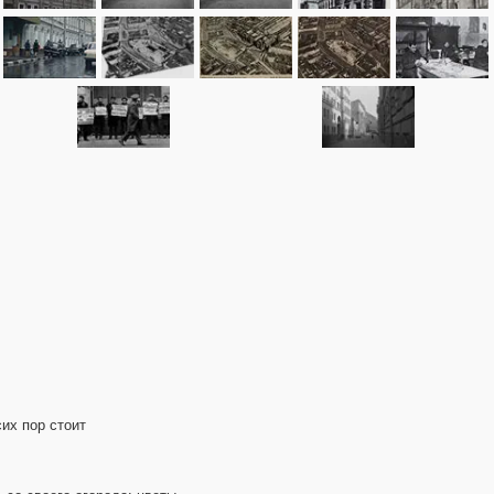
73
117
5
1739
524
107
120
163
65
4354
сих пор стоит