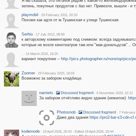
Я бы сказала, это пятачок рядом с какой-то железнодорожной
зелень, покупных продуктов с баз нет. Привезли, вышли - и 
playmobil
·
20 February 2011, 20:33
p
Похоже как идти от м.Тушинская к улице Тушинская.
Serhio
·
17 July 2012, 08:56
к авторскому комментарию под снимком: всегда задумывался
которые не возле кинотеатров там или "мак-дональдсов"... 
.
·
14 March 2015, 18:25
.
вариант покрупнее --
http://pics.photographer.ru/nonstop/pics/p
Zoomer
·
29 February 2020, 18:03
Возможно за забором кладбище.
narniets
·
·
Discussed fragment
6 November 2020, 22:21
За забором отчётливо видно здание (нежилое):
http
Photosnob
·
·
Discussed fragment
7 February
Даже два здания
https://pro2-bar-s3-cdn-
kodemode
·
·
19 April 2026, 20:43
Edited 19 April 2026, 20:44