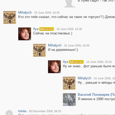
В луже сидят - так это 
Mihalych
·
16 June 2009, 16:34
Кто это тебе сказал, что сейчас на таких не торгуют?:) Дое
Ilya
·
16 June 2009, 16:39
Сейчас на пластиковых )
Mihalych
·
16 June 2009, 16:49
И на деревянных!:)
Ilya
·
16 June 2009, 16:53
Ну не знаю.. фот раньше были ящ
Mihalych
·
16 June 2009, 1
Ну... раньше и звёзды я
Василий Пономарев (П
Я именно в 1990 постро
ironia
·
28 December 2009, 08:33
i