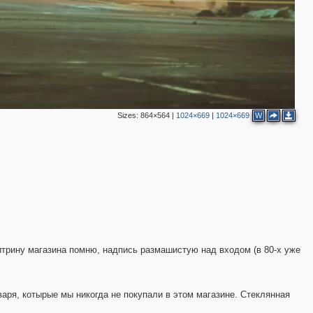
Sizes:
864×564
|
1024×669
|
1024×669
W
6
7
6
2
10
4
7
9
4
5
8
6
5
8
итрину магазина помню, надпись размашистую над входом (в 80-х уже
15
14
16
36
4
варя, котырые мы никогда не покупали в этом магазине. Стеклянная