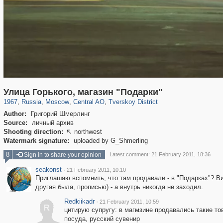
319,779
1,406,257
159,978
8,286
29,243
5,916
53,034
2,283
Улица Горького, магазин "Подарки"
1967
,
Russia
,
Moscow
,
Central AO
,
Tverskoy District
Author:
Григорий Шмерлинг
Source:
личный архив
Shooting direction:
northwest

Watermark signature:
uploaded by G_Shmerling
8
Sign in to share your opinion
Latest comment: 21 February 2011, 18:36
seakonst
·
21 February 2011, 10:10
Приглашаю вспомнить, что там продавали - в "Подарках"? В
другая была, прописью) - а внутрь никогда не заходил.
Redkiikadr
·
21 February 2011, 10:59
R
цитирую супругу: в магмзине продавались такие то
посуда, русский сувенир