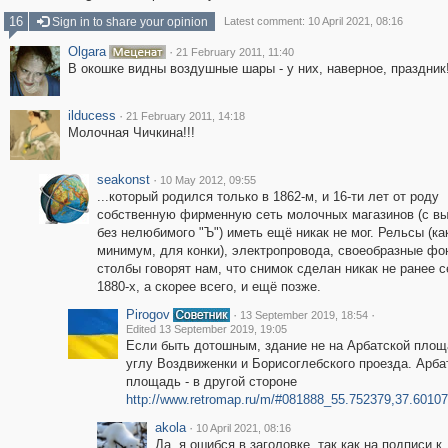
16
Sign in to share your opinion
Latest comment: 10 April 2021, 08:16
Olgara
·
21 February 2011, 11:40
В окошке видны воздушные шары - у них, наверное, праздник!
ilducess
·
21 February 2011, 14:18
Молочная Чичкина!!!
seakonst
·
10 May 2012, 09:55
...который родился только в 1862-м, и 16-ти лет от роду
собственную фирменную сеть молочных магазинов (с в
без нелюбимого "Ъ") иметь ещё никак не мог. Рельсы (ка
минимум, для конки), электропровода, своеобразные ф
столбы говорят нам, что снимок сделан никак не ранее 
1880-х, а скорее всего, и ещё позже.
Pirogov
·
·
13 September 2019, 18:54
Edited 13 September 2019, 19:05
Если быть дотошным, здание не на Арбатской площ
углу Воздвиженки и Борисоглебского проезда. Арба
площадь - в другой стороне
http://www.retromap.ru/m/#081888_55.752379,37.6010
akola
·
10 April 2021, 08:16
Да, я ошибся в заголовке, так как на подписи к