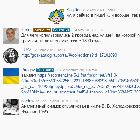
Sagittario
·
2 April 2021, 15:09
ну, я сейчас и пишу!:).. и вообще, та
motus
·
14 May 2013, 16:25
Для чего использовались 2 провода над улицей, на которой
трамвая, то дата съемки позже 1899 года.
FUZZ
·
28 May 2019, 16:20
http://goskatalog.ru/portal/#/collections?id=17101090
Pirogov
·
13 September 2019, 18:50
вариант
https://scontent.fhel5-1.fna.fbcdn.net/v/t1.0-
9/fr/cp0/e15/q65/70587256_2221218887988293_55027059406520
_nc_cat=109&efg=eyJpIjoibCJ9&_nc_oc=AQmXjmvP4z9083Ch
9ppMDNYA&_nc_ht=scontent.fhel5-1.fna&oh=c10bdf36844f513
cardascar
·
22 October 2019, 16:50
Аналогичный снимок опубликован в книге В. В. Холодковског
Издание 1959г.