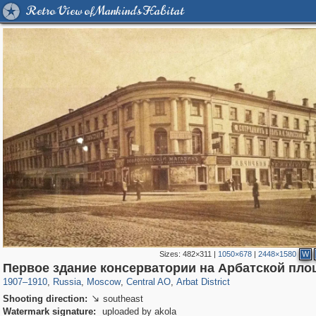
Retro View of Mankind's Habitat
Sizes:
482×311
|
1050×678
|
2448×1580
W
319,779
1,406,257
159,978
8,286
29,243
5,916
13,485
356
Первое здание консерватории на Арбатской пл
1907
–
1910
,
Russia
,
Moscow
,
Central AO
,
Arbat District
Shooting direction:
southeast

Watermark signature:
uploaded by akola