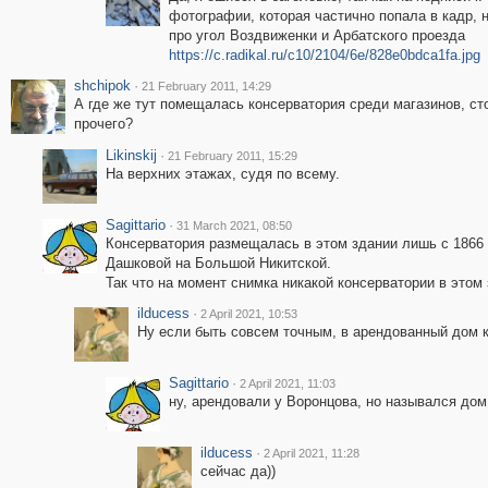
фотографии, которая частично попала в кадр, 
про угол Воздвиженки и Арбатского проезда
https://c.radikal.ru/c10/2104/6e/828e0bdca1fa.jpg
shchipok
·
21 February 2011, 14:29
А где же тут помещалась консерватория среди магазинов, ст
прочего?
Likinskij
·
21 February 2011, 15:29
На верхних этажах, судя по всему.
Sagittario
·
31 March 2021, 08:50
Консерватория размещалась в этом здании лишь с 1866 п
Дашковой на Большой Никитской.
Так что на момент снимка никакой консерватории в этом
ilducess
·
2 April 2021, 10:53
Ну если быть совсем точным, в арендованный дом к
Sagittario
·
2 April 2021, 11:03
ну, арендовали у Воронцова, но назывался дом
ilducess
·
2 April 2021, 11:28
сейчас да))