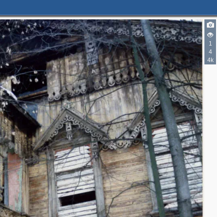
1
4
4k
2