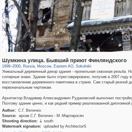
319,861
1,406,849
8,286
20,939
29,243
306
5,623
49
Шумкина улица. Бывший приют Финляндского
1998
–
2000
,
Russia
,
Moscow
,
Eastern AO
,
Sokolniki
Уникальный деревянный декор здания - пропильная сквозная резьба. Н
солярные знаки. Здание было отреставрировано, получив в 2007 году 
восстановление деревянного памятника в стране. Сам старый резной д
первоначальным чертежам.
Архитектор Владимир Александрович Рудановский выполнил постройку (
Поэтому здание ценно, и как редкий пример реализованной дипломной 
Author:
С.Г. Величко
Source:
архив С.Г. Величко - М.-Мартиросян
Shooting direction:
south

Watermark signature:
uploaded by ArchitectorS