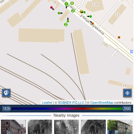
6
6
2
2
2
Leaflet
| ©
SCANEX ITC LLC
| ©
OpenStreetMap
contributors
1826
2000
Nearby images