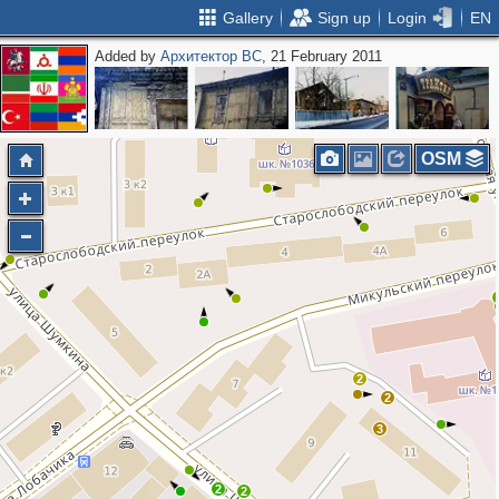
Gallery
Sign up
Login
EN
Added by
Архитектор ВС
, 21 February 2011
OSM
2
2
3
2
2