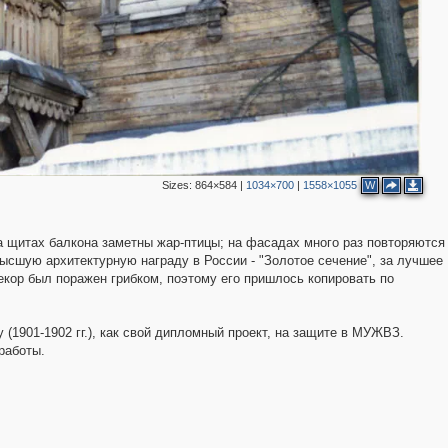
Sizes:
864×584
|
1034×700
|
1558×1055
W
а щитах балкона заметны жар-птицы; на фасадах много раз повторяются
высшую архитектурную награду в России - "Золотое сечение", за лучшее
екор был поражен грибком, поэтому его пришлось копировать по
1901-1902 гг.), как свой дипломный проект, на защите в МУЖВЗ.
работы.