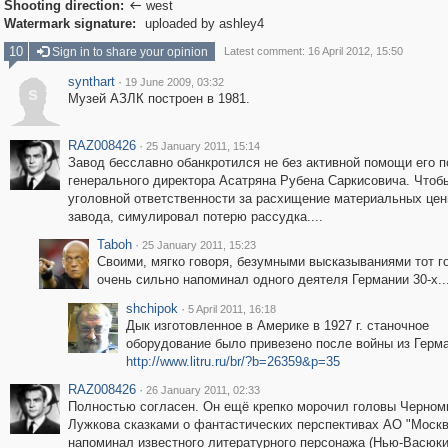
Shooting direction:
west

Watermark signature:
uploaded by ashley4
10
Sign in to share your opinion
Latest comment: 16 April 2012, 15:50
synthart
·
19 June 2009, 03:32
s
Музей АЗЛК построен в 1981.
RAZ008426
·
25 January 2011, 15:14
Завод бесславно обанкротился не без активной помощи его 
генерального директора Асатряна Рубена Саркисовича. Чтоб
уголовной ответственности за расхищение материальных цен
завода, симулировал потерю рассудка....
Taboh
·
25 January 2011, 15:23
Своими, мягко говоря, безумными высказываниями тот г
очень сильно напоминал одного деятеля Германии 30-х..
shchipok
·
5 April 2011, 16:18
Дык изготовленное в Америке в 1927 г. станочное
оборудование было привезено после войны из Герма
http://www.litru.ru/br/?b=26359&p=35
RAZ008426
·
26 January 2011, 02:33
Полностью согласен. Он ещё крепко морочил головы Черном
Лужкова сказками о фантастических перспективах АО "Москв
напоминал известного литературного персонажа (Нью-Васюки