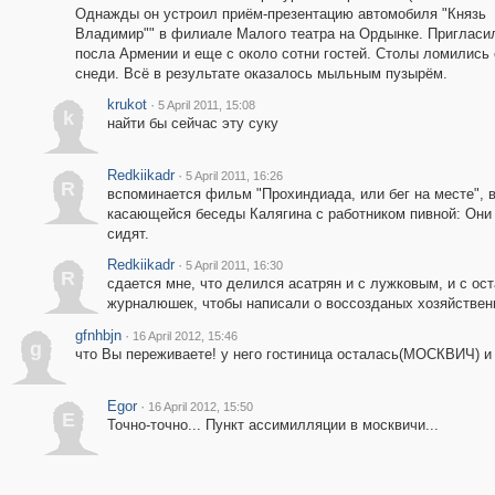
Однажды он устроил приём-презентацию автомобиля "Князь
Владимир"" в филиале Малого театра на Ордынке. Пригласи
посла Армении и еще с около сотни гостей. Столы ломились 
снеди. Всё в результате оказалось мыльным пузырём.
krukot
·
5 April 2011, 15:08
k
найти бы сейчас эту суку
Redkiikadr
·
5 April 2011, 16:26
R
вспоминается фильм "Прохиндиада, или бег на месте", в
касающейся беседы Калягина с работником пивной: Они 
сидят.
Redkiikadr
·
5 April 2011, 16:30
R
сдается мне, что делился асатрян и с лужковым, и с ос
журналюшек, чтобы написали о воссозданых хозяйствен
gfnhbjn
·
16 April 2012, 15:46
g
что Вы переживаете! у него гостиница осталась(МОСКВИЧ) и 
Egor
·
16 April 2012, 15:50
E
Точно-точно... Пункт ассимилляции в москвичи...