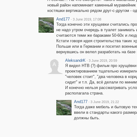
новый район напоминает каменный муравейник п
костяшки вертикально рядом друг-с-другом - од
And177
·
3 June 2019, 17:08
Тогда конечно эти хрущевки считались пр
не надо утром очередь в туалет занимать 
считаются теми же бараками 50-60х и люди
Кстати говоря идея строительства таких х
Польше или в Германии и посетил военные
вернувшись он велел разработать на базе 
AleksandrK
·
3 June 2019, 20:59
A
Я видел НТВ (?) фильм про хрущёвки 
проектированием тщательно измерили
"человек стоит", "два человека в кор
сидит" и т.п. Да, всё делали по мини
И конечно нельзя рассматривать усло
располагала страна.
And177
·
3 June 2019, 21:22
Тогда даже мебель и бытовую те
ввели в стандарты какого размер
должны быть.