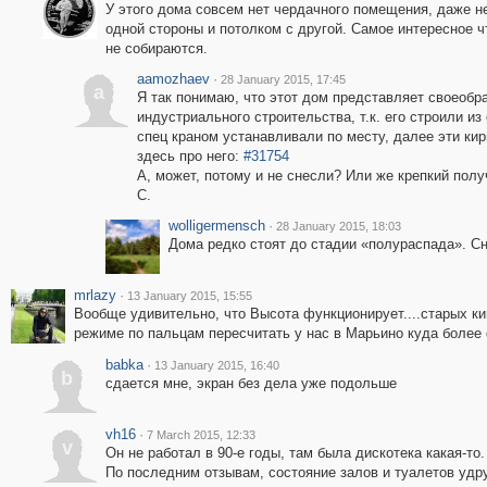
У этого дома совсем нет чердачного помещения, даже н
одной стороны и потолком с другой. Самое интересное ч
не собираются.
aamozhaev
·
28 January 2015, 17:45
a
Я так понимаю, что этот дом представляет своеобра
индустриального строительства, т.к. его строили и
спец краном устанавливали по месту, далее эти кир
здесь про него:
#31754
А, может, потому и не снесли? Или же крепкий полу
С.
wolligermensch
·
28 January 2015, 18:03
Дома редко стоят до стадии «полураспада». Сн
mrlazy
·
13 January 2015, 15:55
Вообще удивительно, что Высота функционирует....старых к
режиме по пальцам пересчитать у нас в Марьино куда более 
babka
·
13 January 2015, 16:40
b
сдается мне, экран без дела уже подольше
vh16
·
7 March 2015, 12:33
v
Он не работал в 90-е годы, там была дискотека какая-то
По последним отзывам, состояние залов и туалетов удр