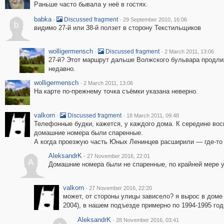
Раньше часто бывала у неё в гостях.
babka
·
·
Discussed fragment
29 September 2010, 16:06
b
видимо 27-й или 38-й ползет в сторону Текстильщиков
wolligermensch
·
·
Discussed fragment
2 March 2011, 13:06
27-й? Этот маршрут дальше Волжского бульвара продли
недавно.
wolligermensch
·
2 March 2011, 13:06
На карте по-прежнему точка съёмки указана неверно.
valkorn
·
·
Discussed fragment
18 March 2011, 09:48
Телефонные будки, кажется, у каждого дома. К середине во
домашние номера были спаренные.
А когда проезжую часть Юных Ленинцев расширили — где-то
AleksandrK
·
27 November 2016, 22:01
A
Домашние номера были не спаренные, по крайней мере у 
valkorn
·
27 November 2016, 22:20
может, от стороны улицы зависело? я вырос в доме 
2004), в нашем подъезде примерно по 1994-1995 го
AleksandrK
·
28 November 2016, 03:41