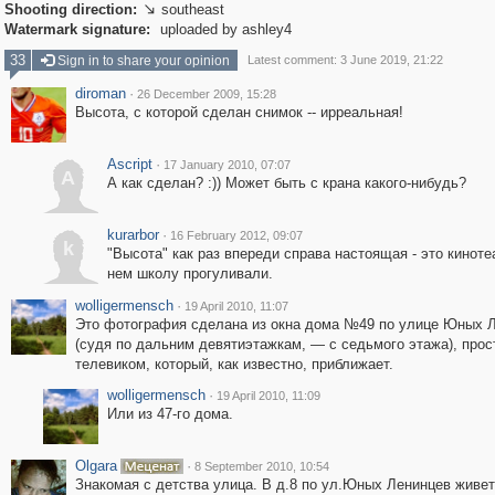
Shooting direction:
southeast

Watermark signature:
uploaded by ashley4
33
Sign in to share your opinion
Latest comment: 3 June 2019, 21:22
diroman
·
26 December 2009, 15:28
Высота, с которой сделан снимок -- ирреальная!
Ascript
·
17 January 2010, 07:07
A
А как сделан? :)) Может быть с крана какого-нибудь?
kurarbor
·
16 February 2012, 09:07
k
"Высота" как раз впереди справа настоящая - это киноте
нем школу прогуливали.
wolligermensch
·
19 April 2010, 11:07
Это фотография сделана из окна дома №49 по улице Юных 
(судя по дальним девятиэтажкам, — с седьмого этажа), прос
телевиком, который, как известно, приближает.
wolligermensch
·
19 April 2010, 11:09
Или из 47-го дома.
Olgara
·
8 September 2010, 10:54
Знакомая с детства улица. В д.8 по ул.Юных Ленинцев живет