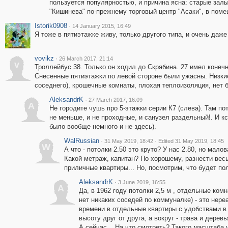
пользуется популярностью, и причина ясна: старые залы
"Кишинева" по-прежнему торговый центр "Асаки", в поме
Istorik0908
·
14 January 2015, 16:49
Я тоже в пятиэтажке живу, только другого типа, и очень даже
vovikz
·
26 March 2017, 21:14
v
Троллейбус 38. Только он ходил до Скрябина. 27 имел коне
Снесенные пятиэтажки по левой стороне были ужасны. Низкие
соседнего), крошечные комнаты, плохая теплоизоляция, нет 
AleksandrK
·
27 March 2017, 16:09
A
Не городите чушь про 5-этажки серии К7 (слева). Там пот
не меньше, и не проходные, и санузел раздельный!. И кс
было вообще немного и не здесь).
WalRussian
·
·
31 May 2019, 18:42
Edited 31 May 2019, 18:45
W
А что - потолки 2.50 это круто? У нас 2.80, но мал
Какой метраж, капитан? По хорошему, разнести весь
приличные квартиры... Но, посмотрим, что будет по
AleksandrK
·
3 June 2019, 16:55
A
Да, в 1962 году потолки 2,5 м , отдельные комн
нет никаких соседей по коммуналке) - это нере
времени в отдельные квартиры с удобствами в 
высоту друг от друга, а вокруг - трава и дерев
А сейчас... На что смотреть? Такого масштаба