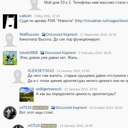
A
Мой дом 53 к 2. Телефоны нам массово стали ст
valkorn
·
3 May 2011, 17:43
Судя по архиву РИА "Новости" (
http://visualrian.ru/images/ite
WalRussian
·
·
Discussed fragment
17 September 2011, 10:32
W
Кинотеатр Высота. До сих пор функционирует.
Istorik0908
·
·
Discussed fragment
2 February 2014, 18:25
Этих домов уже давно нет. Жаль...
ALEKSEYSh13
·
13 January 2015, 15:50
A
Да чего там жалеть, старые хрущевки давно отслужили с
Да и с точки зрения архитектуры ничего ценного они не 
wolligermensch
·
13 January 2015, 18:56
А как вы определяете ценность архитектуры?
s47518
·
·
Discussed fragment
16 October 2014, 04:44
Вот этот еще стоит.
s47518
·
13 January 2015, 16:46