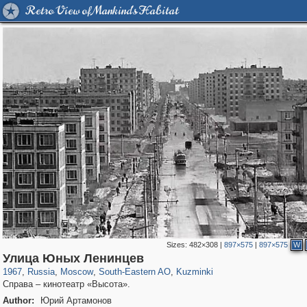
Retro View of Mankind's Habitat
Sizes:
482×308
|
897×575
|
897×575
W
319,780
1,406,255
8,286
11,379
29,243
197
1,133
31
Улица Юных Ленинцев
1967
,
Russia
,
Moscow
,
South-Eastern AO
,
Kuzminki
Справа – кинотеатр «Высота».
Author:
Юрий Артамонов