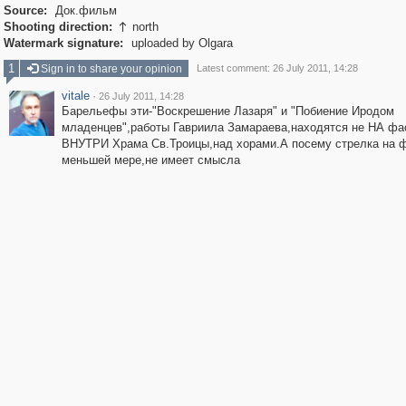
Source:
Док.фильм
Shooting direction:
north

Watermark signature:
uploaded by Olgara
1
Sign in to share your opinion
Latest comment: 26 July 2011, 14:28
vitale
·
26 July 2011, 14:28
Барельефы эти-"Воскрешение Лазаря" и "Побиение Иродом
младенцев",работы Гавриила Замараева,находятся не НА фа
ВНУТРИ Храма Св.Троицы,над хорами.А посему стрелка на 
меньшей мере,не имеет смысла