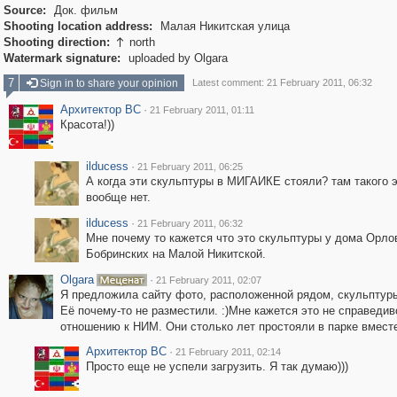
Source:
Док. фильм
Shooting location address:
Малая Никитская улица
Shooting direction:
north

Watermark signature:
uploaded by Olgara
7
Sign in to share your opinion
Latest comment: 21 February 2011, 06:32
Архитектор ВС
·
21 February 2011, 01:11
Красота!))
ilducess
·
21 February 2011, 06:25
А когда эти скульптуры в МИГАИКЕ стояли? там такого 
вообще нет.
ilducess
·
21 February 2011, 06:32
Мне почему то кажется что это скульптуры у дома Орло
Бобринских на Малой Никитской.
Olgara
·
21 February 2011, 02:07
Я предложила сайту фото, расположенной рядом, скульптур
Её почему-то не разместили. :)Мне кажется это не справедив
отношению к НИМ. Они столько лет простояли в парке вместе.
Архитектор ВС
·
21 February 2011, 02:14
Просто еще не успели загрузить. Я так думаю)))