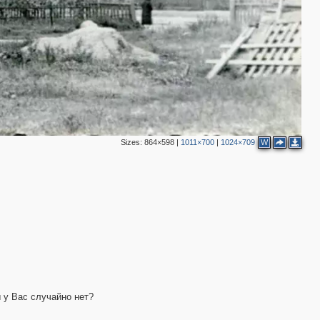
Sizes:
864×598
|
1011×700
|
1024×709
W
 у Вас случайно нет?