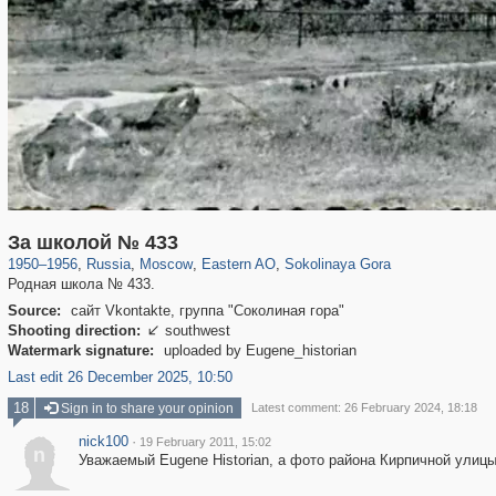
319,861
1,406,857
8,286
20,939
29,243
306
1,450
28
За школой № 433
1950
–
1956
,
Russia
,
Moscow
,
Eastern AO
,
Sokolinaya Gora
Родная школа № 433.
Source:
сайт Vkontakte, группа "Соколиная гора"
Shooting direction:
southwest

Watermark signature:
uploaded by Eugene_historian
Last edit 26 December 2025, 10:50
18
Sign in to share your opinion
Latest comment: 26 February 2024, 18:18
nick100
·
19 February 2011, 15:02
n
Уважаемый Eugene Historian, а фото района Кирпичной улицы