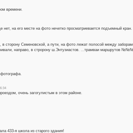
ром времени.
ще нет, на его месте на фото нечетко просматриевается подъемный кран.
, в сторону Семеновской, а пути, на фото лежат полосой между заборам
чивали, направо, в стророну ш.Энтузиастов. ...трамваи маршрутов №№№ 
й фотографа.
16:34
проездом, очень загогулистым в этом районе.
ала 433-я школа из старого здания!