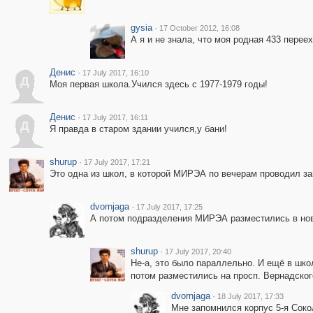
gysia
·
17 October 2012, 16:08
А я и не знала, что моя родная 433 переех
Денис
·
17 July 2017, 16:10
Д
Моя первая школа.Учился здесь с 1977-1979 годы!
Денис
·
17 July 2017, 16:11
Д
Я правда в старом здании учился,у бани!
shurup
·
17 July 2017, 17:21
Это одна из школ, в которой МИРЭА по вечерам проводил зан
dvornjaga
·
17 July 2017, 17:25
А потом подразделения МИРЭА разместились в нов
shurup
·
17 July 2017, 20:40
Не-а, это было параллельно. И ещё в школ
потом разместились на просп. Вернадског
dvornjaga
·
18 July 2017, 17:33
Мне запомнился корпус 5-я Соко