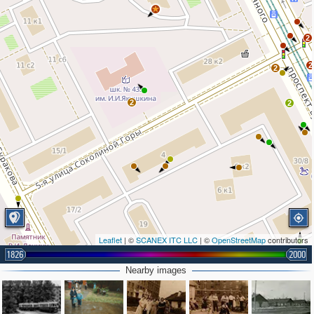
2
2
2
2
2
Leaflet
| ©
SCANEX ITC LLC
| ©
OpenStreetMap
contributors
1826
2000
Nearby images