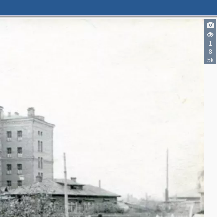
1
8
5k