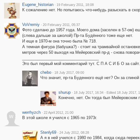
Eugene_historian
·
19 February 2011, 18:08
К сожалению нет. Но попытаюсь что-нибудь разыскать в ско
VoVremiy
·
20 February 2011, 05:37
Фото сделано до 1957 года. Моего дома (заселен в 57-ом) е
(слева дальше за школой) Пр-та Будённого тоже еще нет.
И еще в 1970-м она точно была № 718.
А темная фигура (бабушка?) - стоит на трамвайной остановке
метров через 50 выходя на Мейеровский пр-д - снова повора
___________________________________
Это был первый мой комментарий тут. С П А С И Б О за сайт.
chebo
·
18 July 2017, 09:00
Что значит, пр-та Буденного ещё нет? Он за спино
shurup
·
·
18 July 2017, 16:34
Edited 18 July 2017, 
Конечно, нет. Он тогда был Мейеровским 
werrhyzch
·
22 April 2012, 21:00
w
В этой школе я учился с 1965 по 1973г.
Stenly69
·
24 July 2012, 08:28
А я в ней учился с 1980 по 1984, когда сюда переех