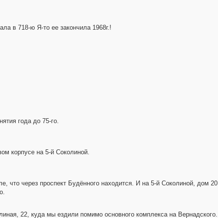
ала в 718-ю Я-то ее закончила 1968г.!
ятия года до 75-го.
ом корпусе на 5-й Соколиной.
е, что через проспект Будённого находится. И на 5-й Соколиной, дом 20
о.
линая, 22, куда мы ездили помимо основного комплекса на Вернадского.