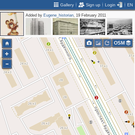
Gallery
Sign up
Login
EN
Added by
Eugene_historian
, 19 February 2011
OSM
2
2
2
2