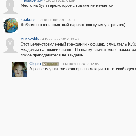
imosaperboy
·
18 April 2011, 09:59
i
Место на бульваре,которое с годаме не меняется.
seakonst
·
2 December 2011, 09:11
Добавлен очень приятный вариант (загрузил ув. pstvora)
Vuzovskiy
·
4 December 2012, 13:49
V
Этот целеустремленный гражданин - офицер, слушатель Ку
Академии на лекции спешит. На шапку внимательно посмотри
после преподавателя не зайдешь...
Olgara
·
4 December 2012, 13:53
А разве слушатели-офицеры на лекции в штатской одежд