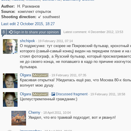
Author:
Н. Рахманов
Source:
комплект открыток
Shooting direction:
southwest

Last edit 2 October 2015, 18:27
8
Sign in to share your opinion
Latest comment: 4 December 2012, 13:53
shchipok
·
19 February 2011, 07:14
О подрисунке: тут скорее не Покровский бульвар, крохотный 
которого (самый-самый конец) виден на переднем плане и на
стоял фотограф, а Яузский бульвар, который просматриваетс
не до своего конца, не попавшего в кадр по причине изогнуто
бульвара.
Olgara
·
19 February 2011, 07:35
Красивая открытка! Убедилась ещё раз, что Москва 80-х бол
волнует мою душу.
Olgara
·
·
Discussed fragment
19 February 2011, 18:58
Целеустремленный гражданин:)
Cherny
·
18 April 2011, 10:04
Увидел, что его трамвай подходит, вот и рванул!