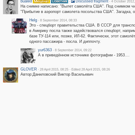
bualed
·
·
Discussed fragment
4 October 2012,
На снимке написано: "Вылет самолёта США". Под снимком ч
"Прибытие в аэропорт самолета посольства США". Загадка, о
Helg
·
8 September 2014, 08:33
Это - спецборт правительства США. В СССР для трансп
в Америку посла также задействовался спецборт, наприм
базе ТУ-114 или, позже, ИЛ-62. Фактически, этот самолёт
одного пассажира - посла. И диппочту.
yur6363
·
8 September 2014, 09:22
А в приведённом источнике фотографии - 1953....
GLOVER
·
·
28 April 2015, 08:25
Edited 28 April 2015, 08:26
Автор:Даниловский Виктор Васильевич