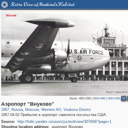
Retro View of Mankind's Habitat
Sizes:
482×295
|
800×490
|
800×490
W
319,780
1,406,255
8,286
27,129
29,243
310
515
1
Аэропорт "Внуково"
1957
,
Russia
,
Moscow
,
Western AO
,
Vnukovo District
1957.04.02 Прибытие в аэропорт самолета посольства США
Source:
http://fotki.yandex.ru/users/ya-bvd/view/307609/?page=1
Shooting location address:
аэропорт Внуково