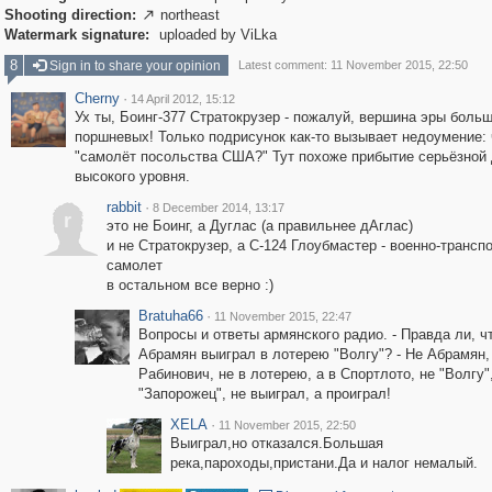
Shooting direction:
northeast

Watermark signature:
uploaded by ViLka
8
Sign in to share your opinion
Latest comment: 11 November 2015, 22:50
Cherny
·
14 April 2012, 15:12
Ух ты, Боинг-377 Стратокрузер - пожалуй, вершина эры боль
поршневых! Только подрисунок как-то вызывает недоумение: 
"самолёт посольства США?" Тут похоже прибытие серьёзной
высокого уровня.
rabbit
·
8 December 2014, 13:17
r
это не Боинг, а Дуглас (а правильнее дАглас)
и не Стратокрузер, а С-124 Глоубмастер - военно-трансп
самолет
в остальном все верно :)
Bratuha66
·
11 November 2015, 22:47
Вопросы и ответы армянского радио. - Правда ли, ч
Абрамян выиграл в лотерею "Волгу"? - Не Абрамян,
Рабинович, не в лотерею, а в Спортлото, не "Волгу"
"Запорожец", не выиграл, а проиграл!
XELA
·
11 November 2015, 22:50
Выиграл,но отказался.Большая
река,пароходы,пристани.Да и налог немалый.