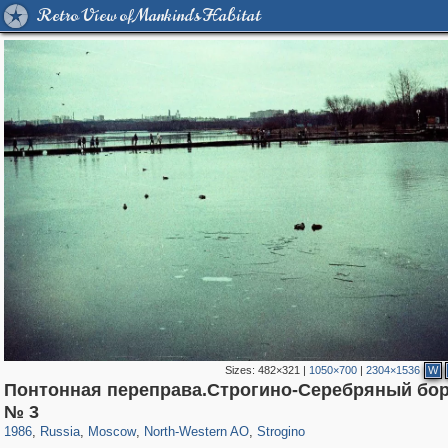
Retro View of Mankind's Habitat
Sizes:
482×321
|
1050×700
|
2304×1536
W
Понтонная переправа.Строгино-Серебряный бор
319,882
1,407,325
8,286
8,080
29,248
112
1,110
13
№ 3
1986
,
Russia
,
Moscow
,
North-Western AO
,
Strogino