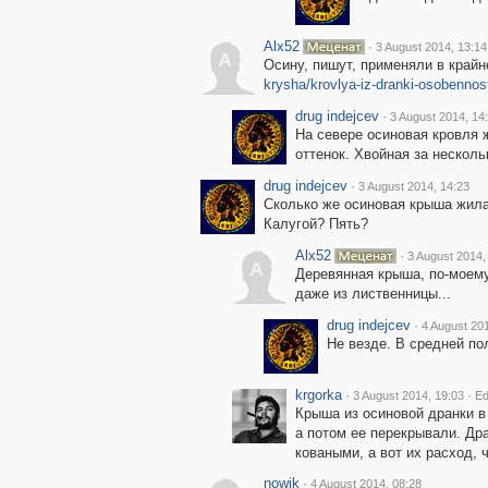
Alx52
·
3 August 2014, 13:14
A
Осину, пишут, применяли в край
krysha/krovlya-iz-dranki-osobennost
drug indejcev
·
3 August 2014, 14
На севере осиновая кровля 
оттенок. Хвойная за несколь
drug indejcev
·
3 August 2014, 14:23
Сколько же осиновая крыша жила 
Калугой? Пять?
Alx52
·
3 August 2014,
A
Деревянная крыша, по-моему,
даже из лиственницы...
drug indejcev
·
4 August 20
Не везде. В средней пол
krgorka
·
·
3 August 2014, 19:03
Ed
Крыша из осиновой дранки в
а потом ее перекрывали. Др
коваными, а вот их расход, 
nowik
·
4 August 2014, 08:28