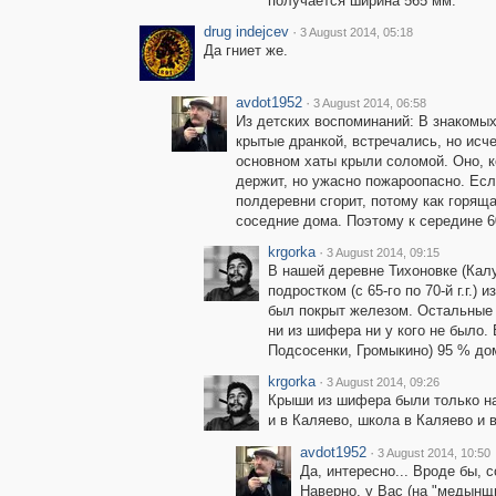
получается ширина 565 мм.
drug indejcev
·
3 August 2014, 05:18
Да гниет же.
avdot1952
·
3 August 2014, 06:58
Из детских воспоминаний: В знакомых
крытые дранкой, встречались, но исче
основном хаты крыли соломой. Оно, к
держит, но ужасно пожароопасно. Если
полдеревни сгорит, потому как горящ
соседние дома. Поэтому к середине 
krgorka
·
3 August 2014, 09:15
В нашей деревне Тихоновке (Кал
подростком (с 65-го по 70-й г.г.)
был покрыт железом. Остальные 
ни из шифера ни у кого не было.
Подсосенки, Громыкино) 95 % дом
krgorka
·
3 August 2014, 09:26
Крыши из шифера были только н
и в Каляево, школа в Каляево и 
avdot1952
·
3 August 2014, 10:50
Да, интересно... Вроде бы, 
Наверно, у Вас (на "медынщ