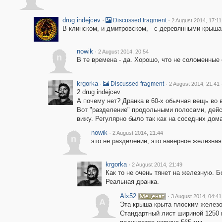
drug indejcev
·
·
Discussed fragment
2 August 2014, 17:11
В клинском, и дмитровском, - с деревянными крыша
nowik
·
2 August 2014, 20:54
n
В те времена - да. Хорошо, что не соломенные
krgorka
·
·
Discussed fragment
2 August 2014, 21:41
2 drug indejcev
А почему нет? Дранка в 60-х обычная вещь во 
Вот "разделение" продольными полосами, дейс
вижу. Регулярно было так как на соседних дома
nowik
·
2 August 2014, 21:44
n
это не разделение, это наверное железна
krgorka
·
2 August 2014, 21:49
Как то не очень тянет на железную. Б
Реальная дранка.
Alx52
·
3 August 2014, 04:41
A
Эта крыша крыта плоским железо
Стандартный лист шириной 1250 