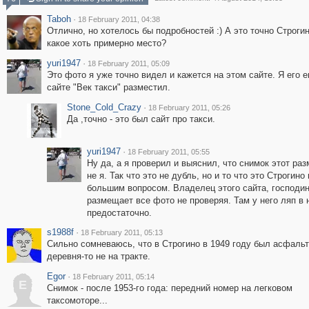
Taboh
·
18 February 2011, 04:38
Отлично, но хотелось бы подробностей :) А это точно Строги
какое хоть примерно место?
yuri1947
·
18 February 2011, 05:09
Это фото я уже точно видел и кажется на этом сайте. Я его 
сайте "Век такси" разместил.
Stone_Cold_Crazy
·
18 February 2011, 05:26
Да ,точно - это был сайт про такси.
yuri1947
·
18 February 2011, 05:55
Ну да, а я проверил и выяснил, что снимок этот ра
не я. Так что это не дубль, но и то что это Строгино
большим вопросом. Владелец этого сайта, господи
размещает все фото не проверяя. Там у него ляп в 
предостаточно.
s1988f
·
18 February 2011, 05:13
Сильно сомневаюсь, что в Строгино в 1949 году был асфальт
деревня-то не на тракте.
Egor
·
18 February 2011, 05:14
E
Снимок - после 1953-го года: передний номер на легковом
таксомоторе...