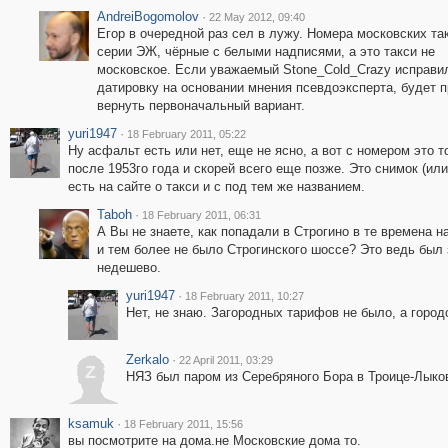
AndreiBogomolov
·
22 May 2012, 09:40
Егор в очередной раз сел в лужу. Номера московских та
серии ЭЖ, чёрные с белыми надписями, а это такси не
московское. Если уважаемый Stone_Cold_Crazy исправи
датировку на основании мнения псевдоэксперта, будет 
вернуть первоначальный вариант.
yuri1947
·
18 February 2011, 05:22
Ну асфальт есть или нет, еще не ясно, а вот с номером это т
после 1953го года и скорей всего еще позже. Это снимок (или
есть на сайте о такси и с под тем же названием.
Taboh
·
18 February 2011, 06:31
А Вы не знаете, как попадали в Строгино в те времена
и тем более не было Строгинского шоссе? Это ведь был 
недешево.
yuri1947
·
18 February 2011, 10:27
Нет, не знаю. Загородных тарифов не было, а городс
Zerkalo
·
22 April 2011, 03:29
Z
НЯЗ был паром из Серебряного Бора в Троице-Лыков
ksamuk
·
18 February 2011, 15:56
вы посмотрите на дома.не Московские дома то.