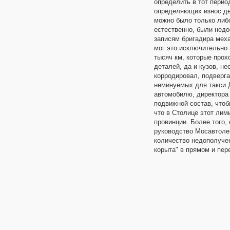
определить в тот перио
определяющих износ дет
можно было только либо
естественно, были недо
записям бригадира меха
мог это исключительно
тысяч км, которые про
деталей, да и кузов, н
корродировал, подверг
неминуемых для такси 
автомобилю, директора
подвижной состав, чтоб
что в Столице этот лими
провинции. Более того,
руководство Мосавтолег
количество недополучен
корыта" в прямом и пе