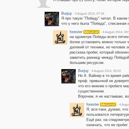
Burjuy
·
4 August 2014, 07:34
Я про такую "Победу" читал. В каком
что у него была "Победа", списанная 
forester
·
4 August 2014, 08:
на одометре Победы всего пятизн
более установить можно только 
далекий от техники, но человек
рассказа пробег, который обознач
заметить разницу между Победой
большим ресурсом.
Burjuy
·
4 August 2014, 09:02
Но А. Вайнер в то время ра
проф. привычкой не доверя
что его мнение о пробеге м
существенном.
Впрочем, я не настаиваю, во
forester
·
4 Augu
Я, все-таки, думаю, что
пользовался литератур
Ещё раз: на спидометр
означать, что ее пробег