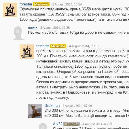
forester
·
3 August 2014, 16:54
Сколько не приглядываюсь, кроме 35-59 мерещатся буквы "ЮА
так что скорее "ЮА 35-59", значит, областное такси. 60-й го
1955 года (решетка радиатора "тельняшка"), а в такси они не
nowik
·
3 August 2014, 17:36
n
Неужели всего 3 года? Тогда на дороги не сыпали ничего
forester
·
4 August 2014, 05:13
пробег машины (а работали они в две смены - работ
200 км. При такой интенсивности они до капиталки (
интенсивной эксплуатации зимой и летом это был у
ТС (такси списанное) 1956 года выпуска с пробегом 
взглянешь. Очередной капремонт на Гаражной превр
вдоль машины, то были замечательно видны шашечк
Обивка из дерматина превратилась в тряпичную, но
автола выветрить было невозможно. Но, зато, она 
направлениях: в Подмосковье, в Ленинград и на Юг,
лезть под машину.
Brokman
·
4 August 2014, 07:08
245 000 км по нынешним меркам это мизер. Мне
520 000 км. Могла бы и ещё поездить, только Г
Alx52
·
4 August 2014, 07:23
A
Я слышал про 21 Волгу, побег которой пер