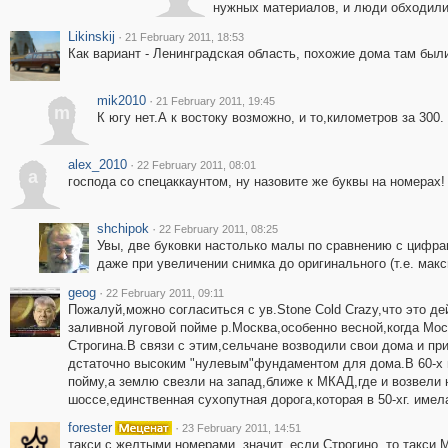
нужных материалов, и люди обходили
Likinskij
·
21 February 2011, 18:53
Как вариант - Ленинградская область, похожие дома там были
mik2010
·
21 February 2011, 19:45
m
К югу нет.А к востоку возможно, и то,километров за 300.
alex_2010
·
22 February 2011, 08:01
a
господа со спецаккаунтом, ну назовите же буквы на номерах! 
shchipok
·
22 February 2011, 08:25
Увы, две буковки настолько малы по сравнению с цифра
даже при увеличении снимка до оригинального (т.е. мак
geog
·
22 February 2011, 09:11
Пожалуй,можно согласиться с ув.Stone Cold Crazy,что это д
заливной луговой пойме р.Москва,особенно весной,когда Мос
Строгина.В связи с этим,сельчане возводили свои дома и пр
дстаточно высоким "нулевым"фундаментом для дома.В 60-х г
пойму,а землю свезли на запад,ближе к МКАД,где и возвел
шоссе,единственная сухопутная дорога,которая в 50-хг. име
forester
·
23 February 2011, 14:51
такси с желтыми номерами, значит, если Строгино, то такси 