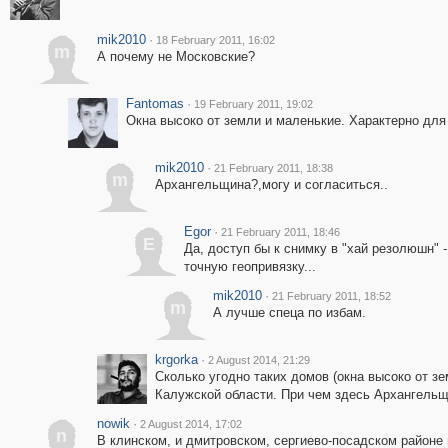
mik2010
·
18 February 2011, 16:02
m
А почему не Московские?
Fantomas
·
19 February 2011, 19:02
Окна высоко от земли и маленькие. Характерно для
mik2010
·
21 February 2011, 18:38
m
Архангельщина?,могу и согласиться..
Egor
·
21 February 2011, 18:46
E
Да, доступ бы к снимку в "хай резолюшн" 
точную геопривязку...
mik2010
·
21 February 2011, 18:52
m
А лучше спеца по избам.
krgorka
·
2 August 2014, 21:29
Сколько угодно таких домов (окна высоко от зе
Калужской области. При чем здесь Архангель
nowik
·
2 August 2014, 17:02
n
В клинском, и дмитровском, сергиево-посадском районе 