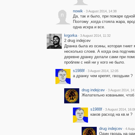
nowik
·
3 August 2014, 14:38
n
Да, так и было, при пожаре одной
Поэтому ,когда стояла жара, вро
одна искра и все.
krgorka
·
3 August 2014, 11:32
2 drug indejcev
Дранка была из осины, которая гниет
несколько слоев. А когда она подгнив
деревне дранку делали сами при помо
проблем с ней ни у кого не было.
s1988f
·
3 August 2014, 12:05
а дранку чем крепят, гвоздьми ?
drug indejcev
·
3 August 2014, 14
Желательно коваными, чтоб 
s1988f
·
3 August 2014, 16:0
каков расход на кв.м ?
drug indejcev
·
4 Augu
Один гвоздь на оди