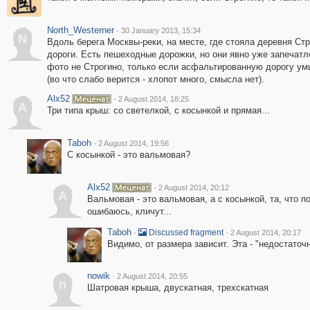
North_Westerner
·
30 January 2013, 15:34
N
Вдоль берега Москвы-реки, на месте, где стояла деревня Ст
дороги. Есть пешеходные дорожки, но они явно уже запечатле
фото не Строгино, только если асфальтированную дорогу ум
(во что слабо верится - хлопот много, смысла нет).
Alx52
·
2 August 2014, 18:25
A
Три типа крыш: со светелкой, с косынкой и прямая...
Taboh
·
2 August 2014, 19:56
С косынкой - это вальмовая?
Alx52
·
2 August 2014, 20:12
A
Вальмовая - это вальмовая, а с косынкой, та, что п
ошибаюсь, кличут...
Taboh
·
·
Discussed fragment
2 August 2014, 20:17
Видимо, от размера зависит. Эта - "недостаточ
nowik
·
2 August 2014, 20:55
n
Шатровая крыша, двускатная, трехскатная