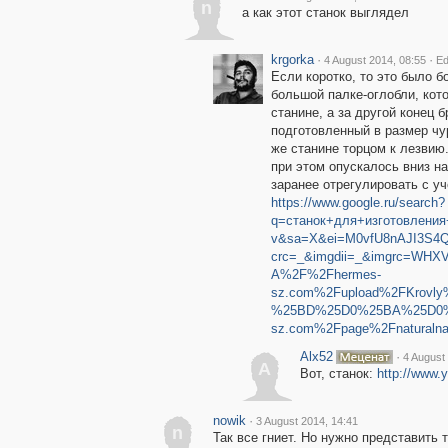
n
а как этот станок выглядел
krgorka
·
·
4 August 2014, 08:55
Ed
Если коротко, то это было 
большой палке-оглобли, кот
станине, а за другой конец 
подготовленный в размер чу
же станине торцом к лезвию.
при этом опускалось вниз н
заранее отрегулировать с у
https://www.google.ru/search?
q=станок+для+изготовления
v&sa=X&ei=M0vfU8nAJI3S4
crc=_&imgdii=_&imgrc=WH
A%2F%2Fhermes-
sz.com%2Fupload%2FKrov
%25BD%25D0%25BA%25D0%
sz.com%2Fpage%2Fnaturalna
Alx52
·
4 August
A
Вот, станок:
http://www
nowik
·
3 August 2014, 14:41
n
Так все гниет. Но нужно представить 