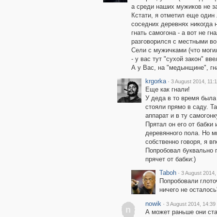
а среди наших мужиков не з
Кстати, я отметил еще один
соседних деревнях никогда н
гнать самогона - а вот не гн
разговорился с местными во
Сели с мужичками (что могил
- у вас тут "сухой закон" вве
А у Вас, на "медынщине", г
krgorka
·
3 August 2014, 11:
Еще как гнали!
У деда в то время была
стояли прямо в саду. Т
аппарат и в ту самогон
Прятал он его от бабки 
деревянного пола. Но м
собственно говоря, я в
Попробовал буквально гл
прячет от бабки:)
Taboh
·
3 August 2014,
Попробовали глоточ
ничего не осталось"
nowik
·
3 August 2014, 14:39
n
А может раньше они ста