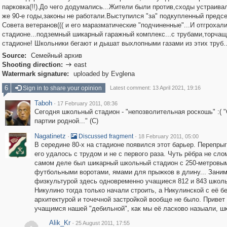
парковка(!!).До чего додумались...Жители были против,сходы устраивал
же 90-е годы,законы не работали.Выступился "за" подкупленный предс
Совета ветеранов((( и его маразматические "подчиненные"...И отгрохал
стадионе...подземный шикарный гаражный комплекс...с трубами,торча
стадионе! Школьники бегают и дышат выхлопными газами из этих труб..
Source:
Семейный архив
Shooting direction:
east

Watermark signature:
uploaded by Evglena
6
Sign in to share your opinion
Latest comment: 13 April 2021, 19:16
Taboh
·
17 February 2011, 08:36
Сегодня школьный стадион - "непозволительная роскошь" :( 
партии родной..." (С)
Nagatinetz
·
·
Discussed fragment
18 February 2011, 05:00
В середине 80-х на стадионе появился этот барьер. Перепры
его удалось с трудом и не с первого раза. Чуть рёбра не сло
самом деле был шикарный школьный стадион с 250-метровым
футбольными воротами, ямами для прыжков в длину... Зани
физкультурой здесь одновременно учащиеся 812 и 843 школ
Никулино тогда только начали строить, а Никулинской с её б
архитектурой и точечной застройкой вообще не было. Привет
учащимся нашей "дебильной", как мы её ласково назыали, ш
Alik_Kr
·
25 August 2011, 17:55