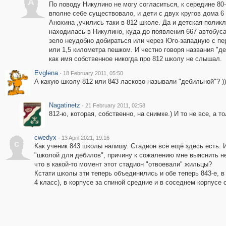
A
По поводу Никулино не могу согласиться, к середине 80
вполне себе существовало, и дети с двух кругов дома 6 
Анохина ,учились таки в 812 школе. Да и детская поликл
находилась в Никулино, куда до появления 667 автобус
зело неудобно добираться или через Юго-западную с пе
или 1,5 километра пешком. И честно говоря названия "д
как имя собственное никогда про 812 школу не слышал.
Evglena
·
18 February 2011, 05:50
А какую школу-812 или 843 ласково называли "дебильной"? ))
Nagatinetz
·
21 February 2011, 02:58
812-ю, которая, собственно, на снимке.) И то не все, а 
cwedyx
·
13 April 2021, 19:16
c
Как ученик 843 школы напишу. Стадион всё ещё здесь есть. И
"школой для дебилов", причину к сожалению мне выяснить н
что в какой-то момент этот стадион "отвоевали" жильцы?
Кстати школы эти теперь объединились и обе теперь 843-е, 
4 класс), в корпусе за спиной средние и в соседнем корпусе 