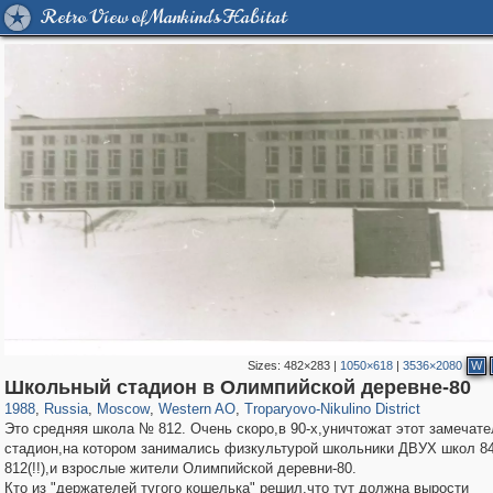
Retro View of Mankind's Habitat
Sizes:
482×283
|
1050×618
|
3536×2080
W
319,882
1,407,361
8,286
27,131
29,248
310
2,259
7
Школьный стадион в Олимпийской деревне-80
1988
,
Russia
,
Moscow
,
Western AO
,
Troparyovo-Nikulino District
Это средняя школа № 812. Очень скоро,в 90-х,уничтожат этот замечат
стадион,на котором занимались физкультурой школьники ДВУХ школ 84
812(!!),и взрослые жители Олимпийской деревни-80.
Кто из "держателей тугого кошелька" решил,что тут должна вырости