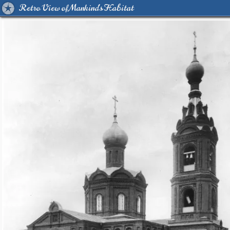
Retro View of Mankind's Habitat