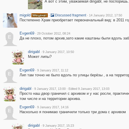
А вот с этим, уважаемая dirigabl, не поспоришь
migold
·
·
Discussed fragment
14 January 2012, 17:50
Постепенно Храм приобретает первоначальный вид: в 2011 го
Evgen69
·
29 October 2012, 08:24
E
Да не плохо, потом архив,зато какие каштаны были вдоль забора
dirigabl
·
9 January 2017, 10:50
Может липы?
Evgen69
·
9 January 2017, 11:12
E
Лип там точно не было вдоль по улицы берёзы , а на территории
dirigabl
·
·
9 January 2017, 13:00
Edited 9 January 2017, 13:03
Просто наш двор граничил с архивом и у нас росли, практичес
том числе и на территории архива.
Evgen69
·
9 January 2017, 14:16
E
Насколько я понимаю граничили только три дома с архивом
dirigabl
·
9 January 2017, 15:23