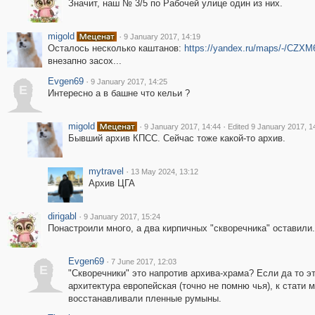
Значит, наш № 3/5 по Рабочей улице один из них.
migold
·
9 January 2017, 14:19
Осталось несколько каштанов:
https://yandex.ru/maps/-/CZX
внезапно засох...
Evgen69
·
9 January 2017, 14:25
E
Интересно а в башне что кельи ?
migold
·
·
9 January 2017, 14:44
Edited 9 January 2017, 1
Бывший архив КПСС. Сейчас тоже какой-то архив.
mytravel
·
13 May 2024, 13:12
Архив ЦГА
dirigabl
·
9 January 2017, 15:24
Понастроили много, а два кирпичных "скворечника" оставили.
Evgen69
·
7 June 2017, 12:03
E
"Скворечники" это напротив архива-храма? Если да то 
архитектура европейская (точно не помню чья), к стати
восстанавливали пленные румыны.