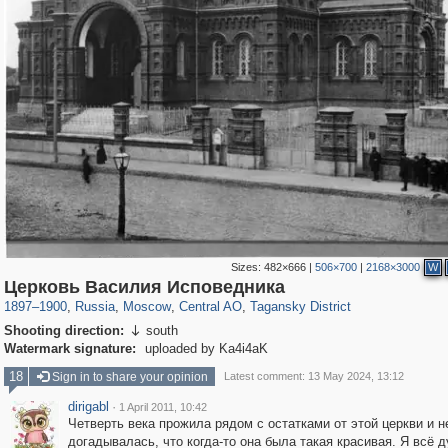
Sizes:
482×666
|
506×700
|
2168×3000
W
319,968
1,407,712
160,055
8,295
29,262
5,920
10,741
406
Церковь Василия Исповедника
1897
–
1900
,
Russia
,
Moscow
,
Central AO
,
Tagansky District
Shooting direction:
south

Watermark signature:
uploaded by Ka4i4aK
18
Sign in to share your opinion
Latest comment: 13 May 2024, 13:12
dirigabl
·
1 April 2011, 10:42
Четверть века прожила рядом с остатками от этой церкви и н
догадывалась, что когда-то она была такая красивая. Я всё 