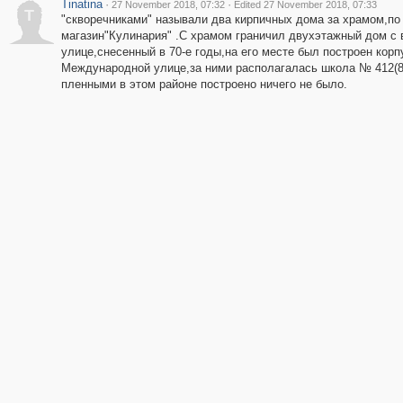
Tinatina
·
·
27 November 2018, 07:32
Edited 27 November 2018, 07:33
T
"скворечниками" называли два кирпичных дома за храмом,по
магазин"Кулинария" .С храмом граничил двухэтажный дом с
улице,снесенный в 70-е годы,на его месте был построен кор
Международной улице,за ними располагалась школа № 412(8
пленными в этом районе построено ничего не было.