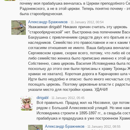
почему моя прабабушка венчалась в Церкви преподобного Се
Радонежского, а не в этой церкви. Теперь понятно почему - э
была старообрядческая.
Александр Бражников
·
11 January 2012, 00:54
Уважаемая dirigabl! Никаких причин считать эту церковь
"старообрядческой" нет. Выстроена она попечением Вас
Бахрушина с привлечением средств двух его братьев и 
наследников. Семейство это православное и ни к каким 
согласиям отношения не имело. Ваша бабушка венчалас
Сергиевском храме, скорее всего, потому, что либо её с
либо семейство жениха было приписано именно к этой ц
Собственно, сама церковь Василия Исповедника была по
поскольку до этого они были прписаны к храму Троицы 
храмах не хватало). Короткая дорога в Карачарово шла 
Идти было неудобно и опасно: было много несчастых сл
посещать церковь. Поэтому церковные власти с радость
указали место для постройки храма. УДАЧИ!
dirigabl
·
11 January 2012, 05:45
Всё правильно. Прадед жил на Носовихе, где потом
рядом с Большой Алексеевской улицей. Но мне каж
Исповедника строили в 1895-1897 гг., а свадьба сос
прабабушка и прадедушка в уже построенном Храме
Александр Бражников
·
11 January 2012, 08:55