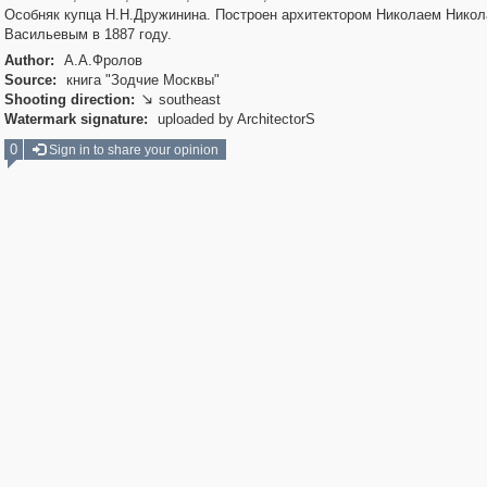
Особняк купца Н.Н.Дружинина. Построен архитектором Николаем Нико
Васильевым в 1887 году.
Author:
А.А.Фролов
Source:
книга "Зодчие Москвы"
Shooting direction:
southeast

Watermark signature:
uploaded by ArchitectorS
0
Sign in to share your opinion