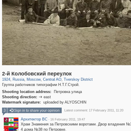
319,864
1,406,686
160,011
8,286
29,243
5,916
53,052
2,283
2-й Колобовский переулок
1924
,
Russia
,
Moscow
,
Central AO
,
Tverskoy District
Группа работников типографии Н.Т.Г.Строй.
Shooting location address:
Петровка улица
Shooting direction:
east

Watermark signature:
uploaded by ALYOSCHIN
3
Sign in to share your opinion
Latest comment: 17 February 2011, 11:20
Архитектор ВС
·
16 February 2011, 19:47
Храм Знамения за Петровскими воротами. Двор владения №3 
4 дома №38 по Петровке.