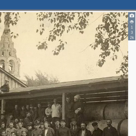
1
3
2k
4
3
8
6
3