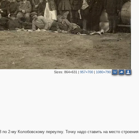
Sizes:
864×631
|
957×700
|
1080×790
W
3
3
по 2-му Колобовскому переулку. Точку надо ставить на место строения