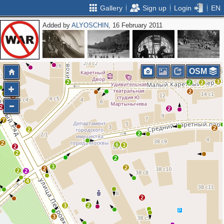
Gallery
Sign up
Login
EN
Added by
ALYOSCHIN
, 16 February 2011
2
4
OSM
3
2
2
2
2
2
3
2
2
7
2
2
2
2
6
3
2
2
2
3
2
2
2
2
4
2
3
2
3