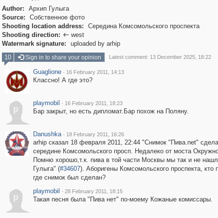
Author:
Архип Гулыга
Source:
Собственное фото
Shooting location address:
Середина Комсомольского проспекта
Shooting direction:
west

Watermark signature:
uploaded by arhip
10
Sign in to share your opinion
Latest comment: 13 December 2025, 18:22
Guaglione
·
16 February 2011, 14:13
Классно! А где это?
playmobil
·
16 February 2011, 18:23
p
Бар закрыт, но есть дипломат.Бар похож на Поляну.
Danushka
·
18 February 2011, 16:26
arhip сказал 18 февраля 2011, 22:44 "Снимок "Пива.net" сдела
середине Комсомольского просп. Недалеко от моста Окружно
Помню хорошо,т.к. пива в той части Москвы мы так и не нашл
Гулыга" (
#34607
). Аборигены Комсомольского проспекта, кто 
где снимок был сделан?
playmobil
·
28 February 2011, 18:15
p
Такая песня была "Пива нет" по-моему Кожаные комиссары.