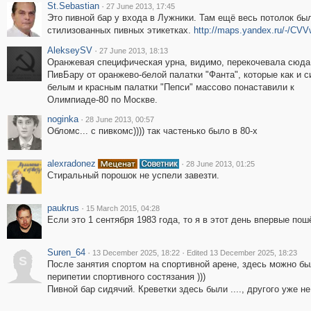
St.Sebastian
·
27 June 2013, 17:45
Это пивной бар у входа в Лужники. Там ещё весь потолок бы
стилизованных пивных этикетках.
http://maps.yandex.ru/-/CVV
AlekseySV
·
27 June 2013, 18:13
Оранжевая специфическая урна, видимо, перекочевала сюда
ПивБару от оранжево-белой палатки "Фанта", которые как и с
белым и красным палатки "Пепси" массово понаставили к
Олимпиаде-80 по Москве.
noginka
·
28 June 2013, 00:57
Обломс... с пивкомс)))) так частенько было в 80-х
alexradonez
·
28 June 2013, 01:25
Стиральный порошок не успели завезти.
paukrus
·
15 March 2015, 04:28
Если это 1 сентября 1983 года, то я в этот день впервые пош
Suren_64
·
·
13 December 2025, 18:22
Edited 13 December 2025, 18:23
S
После занятия спортом на спортивной арене, здесь можно б
перипетии спортивного состязания )))
Пивной бар сидячий. Креветки здесь были ...., другого уже н