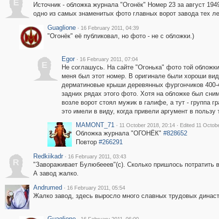
E
Источник - обложка журнала "Огонёк" Номер 23 за август 1949
одно из самых знаменитых фото главных ворот завода тех ле
Guaglione
·
16 February 2011, 04:39
"Огонёк" её публиковал, но фото - не с обложки.)
Egor
·
16 February 2011, 07:04
E
Не соглашусь. На сайте "Огонька" фото той обложки 
меня был этот номер. В оригинале были хороши ви
дерматиновые крыши деревянных фургончиков 400-
задних рядах этого фото. Хотя на обложке был сним
возле ворот стоял мужик в галифе, а тут - группа г
это имели в виду, когда привели аргумент в пользу 
MAMONT_71
·
·
11 October 2018, 20:14
Edited 11 Octob
Обложка журнала "ОГОНЁК"
#828652
Повтор
#266291
Redkiikadr
·
16 February 2011, 03:43
R
"Завораживает Булюбееев"(с). Сколько пришлось потратить в
А завод жалко.
Andrumed
·
16 February 2011, 05:54
Жалко завод, здесь выросло много славных трудовых династ
Guaglione
·