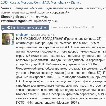
1883
,
Russia
,
Moscow
,
Central AO
,
Meshchansky District
Source:
Найденов. «Москва. Виды некоторых городских местностей, х
примечательных зданий и других сооружений»
Shooting direction:
northwest

Watermark signature:
uploaded by huck
1
Sign in to share your opinion
Latest comment: 12 June 2009, 11:48
shchipok
·
12 June 2009, 11:48
НАБИЛКОВСКАЯ БОГАДЕЛЬНЯ (Протопоповский пер., 25) – 
архитектуры ампира. Здание, выстроенное в 1828-1835 гг.
предположительно архитектором А.Г. Григорьевым, вытянуто
линии переулка и отделено от него двором; имеет лаконичны
скромный облик с шестиколонным портиком, куполом в центр
боковыми ризалитами. Это здание находилось на территории
усадьбы купца Ф.Ф. Набилкова, подаренной им в 1830-х гг.
Человеколюбивому обществу вместе с главным домом, где 
устроено Набилковское училище (ныне проспект Мира, 50). Г
дом был выстроен в 1816-1817 гг. (предположительно, архите
Е.С. Назаровым) в стиле классицизма. Центр фасада выдел
стройным шестиколонным коринфским портиком, по сторонам 
тонко проработанные рельефные ордерные обрамления окон 
второго этажа. В 1898 г. северный флигель перестроен, в 1950
снесён южный флигель, что лишило фасадную композицию с
ИСТОЧНИК: энциклопедия «Москва» 1997 г.