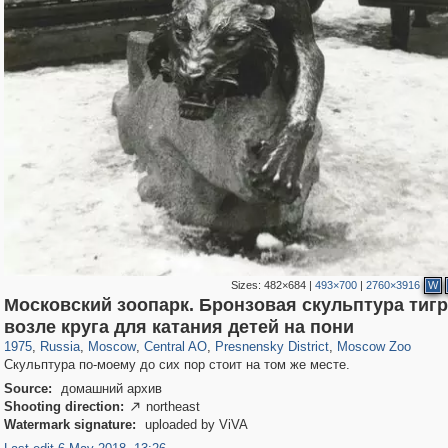
Sizes:
482×684
|
493×700
|
2760×3916
W
Московский зоопарк. Бронзовая скульптура тигр
319,716
1,405,779
159,930
8,286
29,243
5,916
13,323
396
762
8
возле круга для катания детей на пони
1975
,
Russia
,
Moscow
,
Central AO
,
Presnensky District
,
Moscow Zoo
Скульптура по-моему до сих пор стоит на том же месте.
Source:
домашний архив
Shooting direction:
northeast

Watermark signature:
uploaded by ViVA