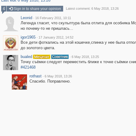
Last edit 6 May 2018, 13:26
4
Sign in to share your opinion
Latest comment: 6 May 2018, 13:26
Leonid
·
16 February 2011, 10:11
L
Легенда гласит, что скульптура была отлита для особняка М
но почему-то не пришлась...
igor1965
·
17 January 2012, 14:52
Все дети фоткались на этой кошечке,спинка у нее была отпо
до золотого цвета.
bualed
·
6 May 2018, 13:25
Точку съёмки следует переместить ближе к точке съёмки сни
#421468
rothast
·
6 May 2018, 13:26
Спасибо. Поправлено.