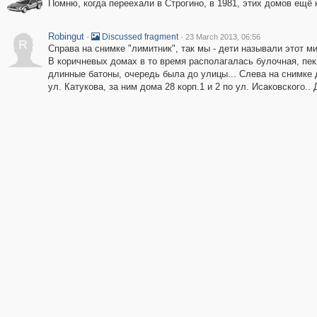
Помню, когда переехали в Строгино, в 1981, этих домов ещё 
Robingut
·
·
Discussed fragment
23 March 2013, 06:56
R
Справа на снимке "лимитник", так мы - дети называли этот м
В коричневых домах в то время располагалась булочная, пе
длинные батоны, очередь была до улицы... Слева на снимке 
ул. Катукова, за ним дома 28 корп.1 и 2 по ул. Исаковского.. Д