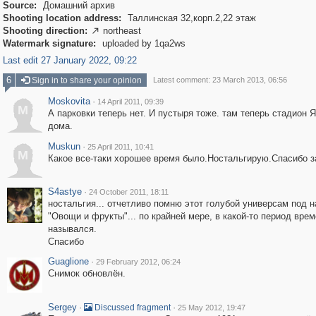
Source:
Домашний архив
Shooting location address:
Таллинская 32,корп.2,22 этаж
Shooting direction:
northeast

Watermark signature:
uploaded by 1qa2ws
Last edit 27 January 2022, 09:22
6
Sign in to share your opinion
Latest comment: 23 March 2013, 06:56
Moskovita
·
14 April 2011, 09:39
M
А парковки теперь нет. И пустыря тоже. там теперь стадион Я
дома.
Muskun
·
25 April 2011, 10:41
M
Какое все-таки хорошее время было.Ностальгирую.Спасибо з
S4astye
·
24 October 2011, 18:11
ностальгия... отчетливо помню этот голубой универсам под 
"Овощи и фрукты"... по крайней мере, в какой-то период врем
назывался.
Спасибо
Guaglione
·
29 February 2012, 06:24
Снимок обновлён.
Sergey
·
·
Discussed fragment
25 May 2012, 19:47