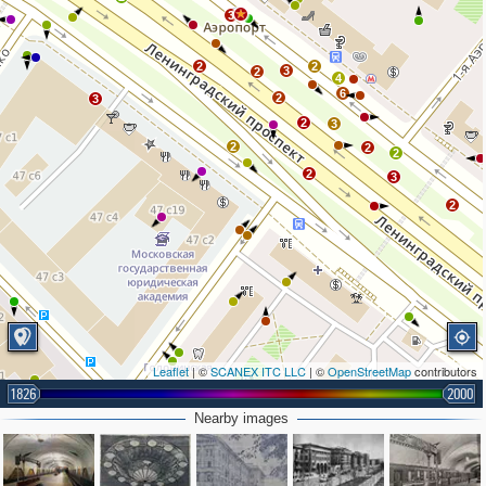
3
2
2
3
2
4
6
2
3
2
3
2
2
2
2
3
2
Leaflet
| ©
SCANEX ITC LLC
| ©
OpenStreetMap
contributors
1826
2000
2
Nearby images
2