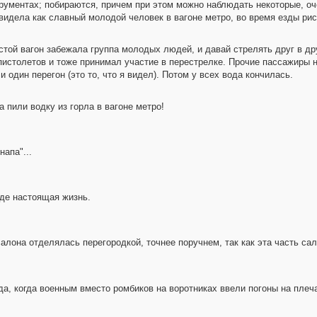
трументах; побираются, причем при этом можно наблюдать некоторые, о
 видела как славный молодой человек в вагоне метро, во время езды рисо
устой вагон забежала группа молодых людей, и давай стрелять друг в др
пистолетов и тоже принимал участие в перестрелке. Прочие пассажиры н
один перегон (это то, что я видел). Потом у всех вода кончилась.
 пили водку из горла в вагоне метро!
апа"...
где настоящая жизнь.
алона отделялась перегородкой, точнее поручнем, так как эта часть са
ода, когда военным вместо ромбиков на воротниках ввели погоны на плеча