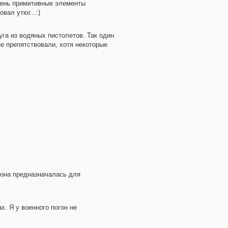
чень примитивные элементы
вал утюг...:)
уга из водяных пистолетов. Так один
е препятствовали, хотя некоторые
лона предназначалась для
х. Я у военного погон не