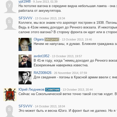
ypt1948
·
9 June 2013, 01:39
y
На потолке вагона в середине видна небольшая лампа - она з
работала от аккумулятора.
SFSVVV
·
13 October 2013, 19:34
S
Коллеги, мы все знаем что аэропорт построен в 1938. Погоны 
Ведь в 41ом немец доходил до Речного вокзала. И некоторые 
салоне этого вагона? В сторону фронта он идет или в сторо
Olgara
·
13 October 2013, 19:46
Ничем не напуганы, я думаю. Ближняя гражданка з
avdot1952
·
13 October 2013, 19:57
В 41-м году, когда "немец доходил до Речного вокз
Евзерихиным наверняка известна.
RAZ008426
·
26 November 2014, 07:59
Для сведения - погоны в Красной армии ввели с янв
Юрий Людников
·
13 October 2013, 20:44
Сейчас на Сокольнической ветке точно такой состав ходит. В
SFSVVV
·
14 October 2013, 18:04
S
Это может быть и весна 42ого. И фронт был не далеко. Но я 