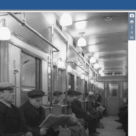
1
4
8k