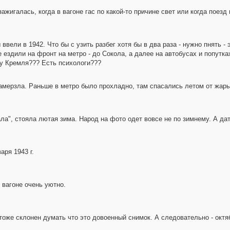
ажигалась, когда в вагоне гас по какой-то причине свет или когда поез
ввели в 1942. Что бы с узить разбег хотя бы в два раза - нужно пнять -
ездили на фронт на метро - до Сокола, а далее на автобусах и попутках
ну Кремля??? Есть психологи???
амерзла. Раньше в метро было прохладно, там спасались летом от жары
ала", стояла лютая зима. Народ на фото одет вовсе не по зимнему. А да
аря 1943 г.
 вагоне очень уютно.
тоже склонен думать что это довоенный снимок. А следовательно - октяб