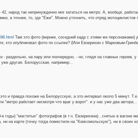
 42, народ так непринужденно мог кататься на метро. А, вообще, работа
ки, а точнее, то, где "Ежи". Можно уточнить, что отряд мотоциклистов п
496.html
Там это фото (вернее, соседний кадр с этими же персонажами) д
 те, кто опубликовал фото по ссылке? (Или Евзерихин с Марковым-Гринб
и - раздельно, на пару или поочередно, - но, глядя на главных героев, 
уже другая. Белорусская, например...
 это и правда похоже на Белорусскую, а это интервал около 5 минут. Т.е
и "метро работает несмотря что враг у ворот". и у нас уже два автора...
е годы) "маститых" фотографов (в т.ч. Евзерихина) , снятых в вагоне м
а, ни на карте (точку тогда поместили на "Комсомольскую"), ни в своих 