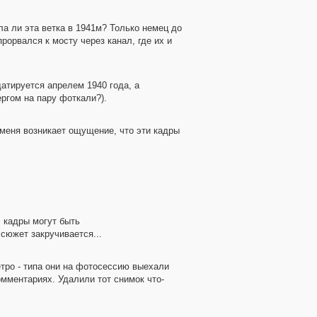
ла ли эта ветка в 1941м? Только немец до
рорвался к мосту через канал, где их и
атируется апрелем 1940 года, а
ергом на пару фоткали?).
у меня возникает ощущение, что эти кадры
. кадры могут быть
 сюжет закручивается...
етро - типа они на фотосессию выехали
комментариях. Удалили тот снимок что-