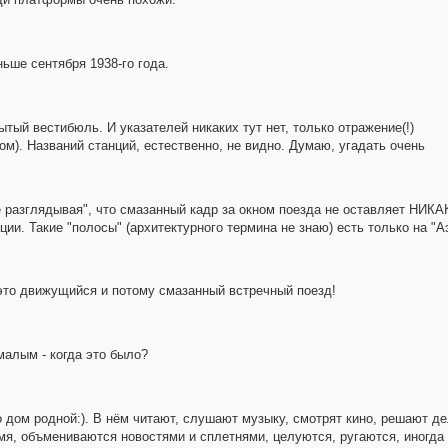
ньше сентября 1938-го года.
тый вестибюль. И указателей никаких тут нет, только отражение(!)
ом). Названий станций, естественно, не видно. Думаю, угадать очень
е разглядывая", что смазанный кадр за окном поезда не оставляет НИКА
ции. Такие "полосы" (архитектурного термина не знаю) есть только на "
- это движущийся и потому смазанный встречный поезд!
малым - когда это было?
 дом родной:). В нём читают, слушают музыку, смотрят кино, решают де
ремя, объмениваются новостями и сплетнями, целуются, ругаются, иногд