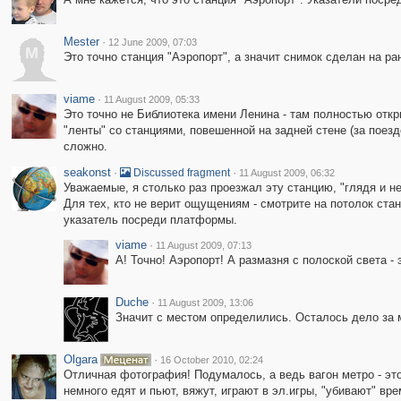
Mester
·
12 June 2009, 07:03
M
Это точно станция "Аэропорт", а значит снимок сделан на ра
viame
·
11 August 2009, 05:33
Это точно не Библиотека имени Ленина - там полностью откры
"ленты" со станциями, повешенной на задней стене (за поезд
сложно.
seakonst
·
·
Discussed fragment
11 August 2009, 06:32
Уважаемые, я столько раз проезжал эту станцию, "глядя и н
Для тех, кто не верит ощущениям - смотрите на потолок стан
указатель посреди платформы.
viame
·
11 August 2009, 07:13
А! Точно! Аэропорт! А размазня с полоской света 
Duche
·
11 August 2009, 13:06
Значит с местом определились. Осталось дело за 
Olgara
·
16 October 2010, 02:24
Отличная фотография! Подумалось, а ведь вагон метро - это
немного едят и пьют, вяжут, играют в эл.игры, "убивают" в