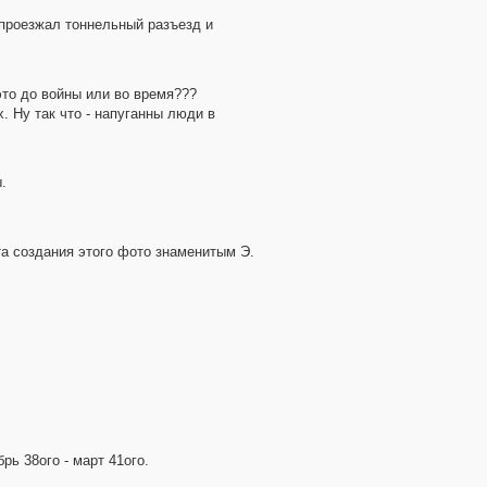
д проезжал тоннельный разъезд и
 это до войны или во время???
. Ну так что - напуганны люди в
.
та создания этого фото знаменитым Э.
рь 38ого - март 41ого.