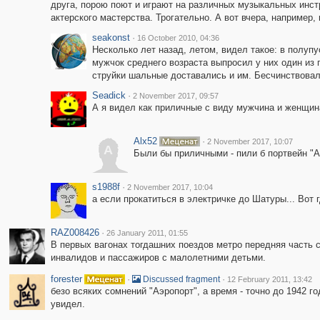
друга, порою поют и играют на различных музыкальных инс
актерского мастерства. Трогательно. А вот вчера, например,
seakonst
·
16 October 2010, 04:36
Несколько лет назад, летом, видел такое: в полуп
мужчок среднего возраста выпросил у них один из 
струйки шальные доставались и им. Бесчинствовали 
Seadick
·
2 November 2017, 09:57
А я видел как приличные с виду мужчина и женщина
Alx52
·
2 November 2017, 10:07
A
Были бы приличными - пили б портвейн "Ан
s1988f
·
2 November 2017, 10:04
а если прокатиться в электричке до Шатуры... Вот 
RAZ008426
·
26 January 2011, 01:55
В первых вагонах тогдашних поездов метро передняя часть с
инвалидов и пассажиров с малолетними детьми.
forester
·
·
Discussed fragment
12 February 2011, 13:42
безо всяких сомнений "Аэропорт", а время - точно до 1942 г
увидел.