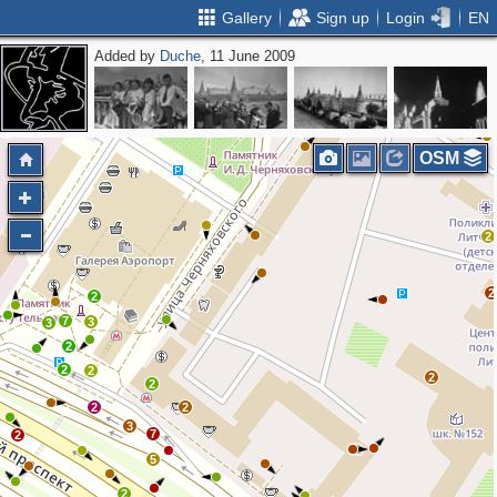
Gallery
Sign up
Login
EN
Added by
Duche
, 11 June 2009
2
OSM
2
2
2
7
3
3
2
2
2
2
2
2
2
3
7
2
5
2