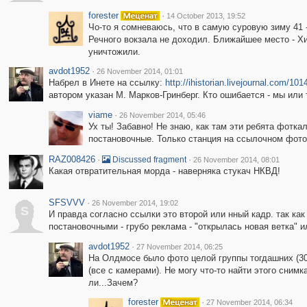
forester
·
14 October 2013, 19:52
Чо-то я сомневаюсь, что в самую суровую зиму 41 -
Речного вокзала не доходил. Ближайшее место - Хим
уничтожили.
avdot1952
·
26 November 2014, 01:01
Набрел в Инете на ссылку:
http://ihistorian.livejournal.com/101
автором указан М. Марков-Гринберг. Кто ошибается - мы или
viame
·
26 November 2014, 05:46
Ух ты! Забавно! Не знаю, как там эти ребята фоткал
постановочные. Только станция на ссылочном фото 
RAZ008426
·
·
Discussed fragment
26 November 2014, 08:01
Какая отвратительная морда - наверняка стукач НКВД!
SFSVVV
·
26 November 2014, 19:02
S
И правда согласно ссылки это второй или нный кадр. так как
постановочными - грубо реклама - "открылась новая ветка" ил
avdot1952
·
27 November 2014, 06:25
На Олдмосе было фото целой группы тогдашних (30-
(все с камерами). Не могу что-то найти этого снимк
ли...Зачем?
forester
·
27 November 2014, 06:34