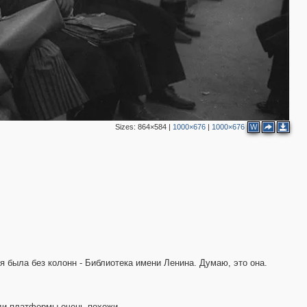
2
Sizes:
864×584
|
1000×676
|
1000×676
W
2
я была без колонн - Библиотека имени Ленина. Думаю, это она.
еди платформы очень похожи.