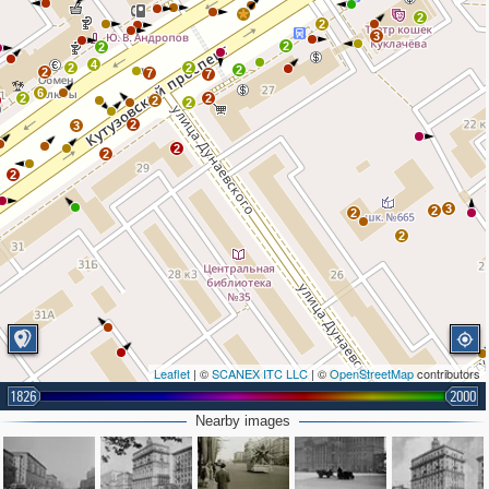
2
2
3
2
2
4
2
2
2
2
7
7
6
2
2
2
2
2
3
2
2
2
3
2
2
2
Leaflet
| ©
SCANEX ITC LLC
| ©
OpenStreetMap
contributors
1826
2000
Nearby images