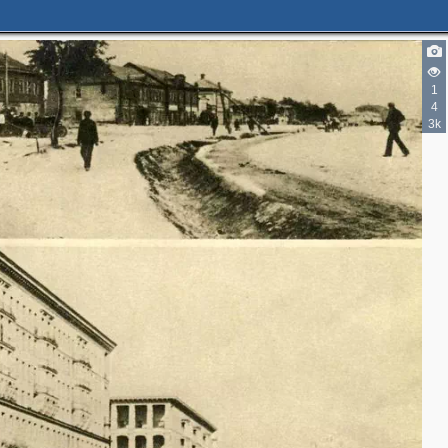
1
4
3k