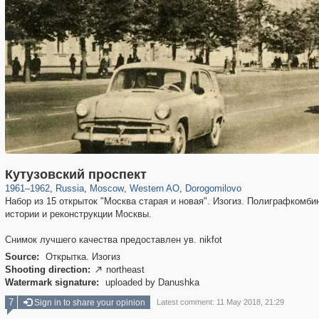
319,780
1,406,277
8,286
27,129
29,243
310
6,082
107
Кутузовский проспект
1961
–
1962
,
Russia
,
Moscow
,
Western AO
,
Dorogomilovo
Набор из 15 открыток "Москва старая и новая". Изогиз. Полиграфкомбин
истории и реконструкции Москвы.
Снимок лучшего качества предоставлен ув. nikfot
Source:
Открытка. Изогиз
Shooting direction:
northeast

Watermark signature:
uploaded by Danushka
7
Sign in to share your opinion
Latest comment: 11 May 2018, 21:29