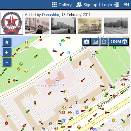
Gallery
Sign up
Login
EN
Added by
Danushka
, 13 February 2011
2
2
3
2
OSM
2
2
2
2
2
3
3
2
2
4
3
2
2
2
2
2
3
2