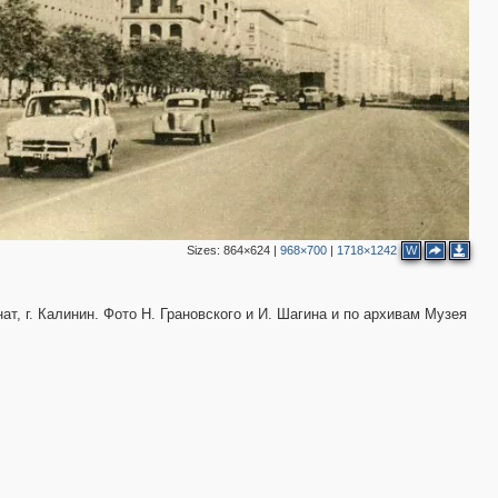
3
2
2
Sizes:
864×624
|
968×700
|
1718×1242
W
ат, г. Калинин. Фото Н. Грановского и И. Шагина и по архивам Музея