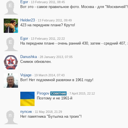
Egor
·
13 February 2011, 08:45
E
Вот это - самое правильное фото. Москва - для "Москвичей"!
Helder23
·
13 February 2011, 09:49
423 на переднем плане? Круто!
Egor
·
13 February 2011, 22:22
E
На переднем плане - очень ранний 430, затем - средний 407, 
Danushka
·
28 January 2013, 07:05
Снимок обновлен.
Vojage
·
19 March 2014, 07:43
Вот! Нет подземной развязки в 1961 году!
Pirogov
·
7 April 2015, 22:12
Поэтому и не 1961-й
пупсик
·
11 May 2018, 21:29
п
Нет памятника "Бутылка на троих"!