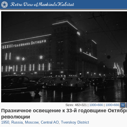
Retro View of Mankind's Habitat
Sizes:
482×321
|
1000×666
|
1000×666
W
Празничное освещение к 33-й годовщине Октябр
319,878
1,407,210
160,021
8,286
29,248
5,916
53,055
2,283
революции
1950
,
Russia
,
Moscow
,
Central AO
,
Tverskoy District