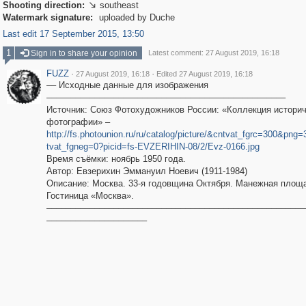
Shooting direction:
southeast

Watermark signature:
uploaded by Duche
Last edit 17 September 2015, 13:50
1
Sign in to share your opinion
Latest comment: 27 August 2019, 16:18
FUZZ
·
·
27 August 2019, 16:18
Edited 27 August 2019, 16:18
–– Исходные данные для изображения
––––––––––––––––––––––––––––––––––––––––––––––––––
Источник: Союз Фотохудожников России: «Коллекция истори
фотографии» –
http://fs.photounion.ru/ru/catalog/picture/&cntvat_fgrc=300&pn
tvat_fgneg=0?picid=fs-EVZERIHIN-08/2/Evz-0166.jpg
Время съёмки: ноябрь 1950 года.
Автор: Евзерихин Эммануил Ноевич (1911-1984)
Описание: Москва. 33-я годовщина Октября. Манежная площ
Гостиница «Москва».
––––––––––––––––––––––––––––––––––––––––––––––––––––––
–––––––––––––––––––––