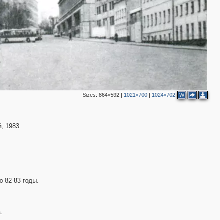
9
3
3
17
3
6
2
Sizes:
864×592
|
1021×700
|
1024×702
W
, 1983
4
о 82-83 годы.
.