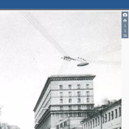
5
1
1
3
3k
2
2