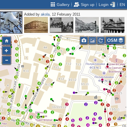
Gallery
Sign up
Login
EN
Added by
akola
, 12 February 2011
2
5
2
4
2
13
17
15
6
2
10
2
9
2
OSM
8
3
3
2
2
2
2
5
2
6
6
2
6
5
3
3
2
2
2
3
2
4
3
2
5
4
2
3
3
2
2
2
5
2
3
2
2
2
3
2
4
3
6
2
2
2
3
5
4
3
3
5
3
6
5
6
6
3
4
4
4
2
4
4
11