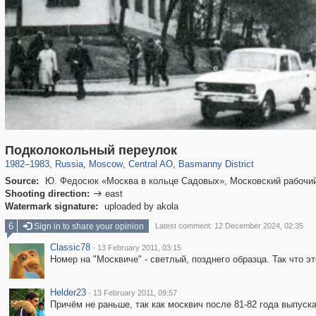
319,779
1,406,257
159,978
8,286
29,243
5,916
13,198
520
Подколокольный переулок
1982
–
1983
,
Russia
,
Moscow
,
Central AO
,
Basmanny District
Source:
Ю. Федосюк «Москва в кольце Садовых», Московский рабочий
Shooting direction:
east

Watermark signature:
uploaded by akola
6
Sign in to share your opinion
Latest comment: 12 December 2024, 02:35
Classic78
·
13 February 2011, 03:15
Номер на "Москвиче" - светлый, позднего образца. Так что эт
Helder23
·
13 February 2011, 09:57
Причём не раньше, так как москвич после 81-82 года выпуска