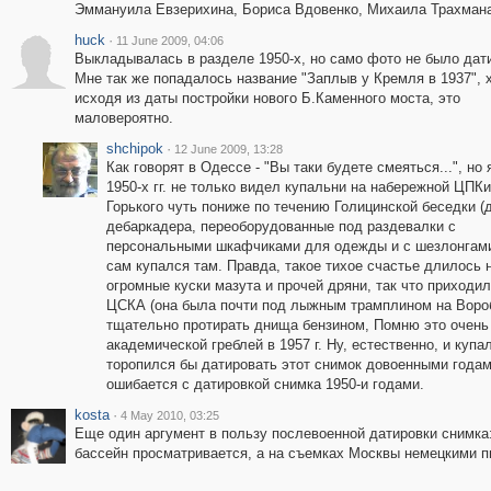
Эммануила Евзерихина, Бориса Вдовенко, Михаила Трахмана
huck
·
11 June 2009, 04:06
Выкладывалась в разделе 1950-х, но само фото не было дат
Мне так же попадалось название "Заплыв у Кремля в 1937", х
исходя из даты постройки нового Б.Каменного моста, это
маловероятно.
shchipok
·
12 June 2009, 13:28
Как говорят в Одессе - "Вы таки будете смеяться...", но 
1950-х гг. не только видел купальни на набережной ЦПК
Горького чуть пониже по течению Голицинской беседки (
дебаркадера, переоборудованные под раздевалки с
персональными шкафчиками для одежды и с шезлонгами 
сам купался там. Правда, такое тихое счастье длилось 
огромные куски мазута и прочей дряни, так что приходил
ЦСКА (она была почти под лыжным трамплином на Вороб
тщательно протирать днища бензином, Помню это очень 
академической греблей в 1957 г. Ну, естественно, и купа
торопился бы датировать этот снимок довоенными годам
ошибается с датировкой снимка 1950-и годами.
kosta
·
4 May 2010, 03:25
Еще один аргумент в пользу послевоенной датировки снимка:
бассейн просматривается, а на съемках Москвы немецкими пи