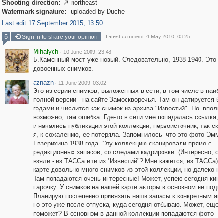
Shooting direction:
northeast

Watermark signature:
uploaded by Duche
Last edit 17 September 2015, 13:50
5
Sign in to share your opinion
Latest comment: 4 May 2010, 03:25
Mihalych
·
10 June 2009, 23:43
Б.Каменный мост уже новый. Следовательно, 1938-1940. Это 
довоенных снимков.
aznazn
·
11 June 2009, 03:02
Это из серии снимков, выложенных в сети, в том числе в наи
полной версии - на сайте Замоскворечья. Там он датируется 
годами и числится как снимок из архива "Известий". Но, впол
возможно, там ошибка. Где-то в сети мне попадалась ссылка,
и начались публикации этой коллекции, первоисточник, так ск
я, к сожалению, ее потеряла. Запомнилось, что это фото Эм
Евзерихина 1938 года. Эту коллекцию сканировали прямо с
редакционных запасов, со следами кадрировки. (Интересно, 
взяли - из ТАССа или из "Известий"? Мне кажется, из ТАССа)
карте довольно много снимков из этой коллекции, но далеко 
Там попадаются очень интересные! Может, успею сегодня ки
парочку. У снимков на нашей карте авторы в основном не под
Планирую постепенно привязать наши запасы к конкретным а
но это уже после отпуска, куда сегодня отбываю. Может, еще
поможет? В основном в данной коллекции попадаются фото