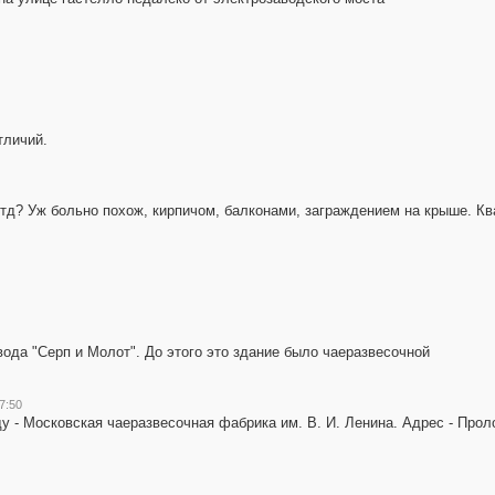
тличий.
 итд? Уж больно похож, кирпичом, балконами, заграждением на крыше. К
ода "Серп и Молот". До этого это здание было чаеразвесочной
7:50
у - Московская чаеразвесочная фабрика им. В. И. Ленина. Адрес - Прол