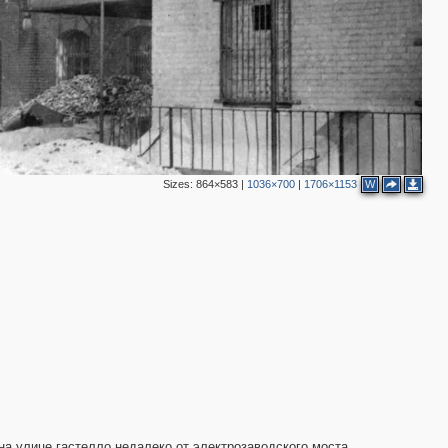
Sizes:
864×583
|
1036×700
|
1706×1153
W
на улице гастелло недалеко от электрозаводского моста