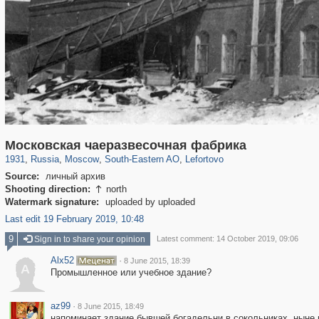
319,864
1,406,684
8,286
11,379
29,243
197
2,931
80
Московская чаеразвесочная фабрика
1931
,
Russia
,
Moscow
,
South-Eastern AO
,
Lefortovo
Source:
личный архив
Shooting direction:
north

Watermark signature:
uploaded by uploaded
Last edit 19 February 2019, 10:48
9
Sign in to share your opinion
Latest comment: 14 October 2019, 09:06
Alx52
·
8 June 2015, 18:39
A
Промышленное или учебное здание?
az99
·
8 June 2015, 18:49
напоминает здание бывшей богадельни в сокольниках. ныне 