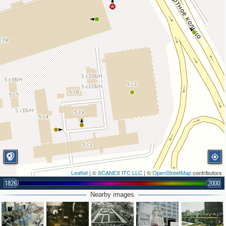
Leaflet
| ©
SCANEX ITC LLC
| ©
OpenStreetMap
contributors
1826
2000
Nearby images