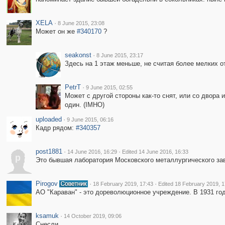
XELA
·
8 June 2015, 23:08
Может он же
#340170
?
seakonst
·
8 June 2015, 23:17
Здесь на 1 этаж меньше, не считая более мелких о
PetrT
·
9 June 2015, 02:55
Может с другой стороны как-то снят, или со двора
один. (IMHO)
uploaded
·
9 June 2015, 06:16
Кадр рядом:
#340357
post1881
·
·
14 June 2016, 16:29
Edited 14 June 2016, 16:33
p
Это бывшая лаборатория Московского металлургического зав
Pirogov
·
·
18 February 2019, 17:43
Edited 18 February 2019, 1
АО "Караван" - это дореволюционное учреждение. В 1931 год
ksamuk
·
14 October 2019, 09:06
Снесли.