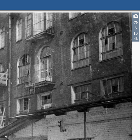
6
16
4k