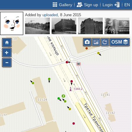
Gallery
Sign up
Login
EN
Added by
uploaded
, 8 June 2015
OSM
2