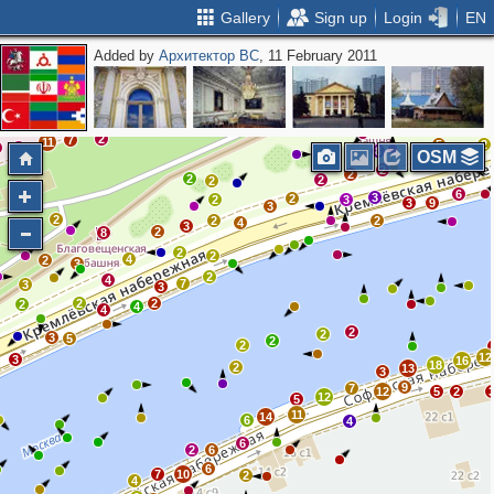
Gallery
Sign up
Login
EN
Added by
Архитектор ВС
, 11 February 2011
8
10
10
8
7
11
7
11
11
8
4
7
14
5
4
15
3
4
11
4
4
2
8
15
5
2
2
7
11
5
2
7
7
8
OSM
6
2
2
2
2
2
6
3
2
2
3
3
9
3
2
2
2
4
3
2
8
2
2
4
2
3
2
4
7
3
3
2
2
2
4
4
2
2
3
5
2
2
12
3
16
18
2
13
3
9
7
12
5
2
12
5
11
14
6
4
6
2
6
6
7
10
2
4