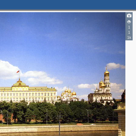
3
2
2
2
7
1
4
1
1k
6
4
2
2
4
3