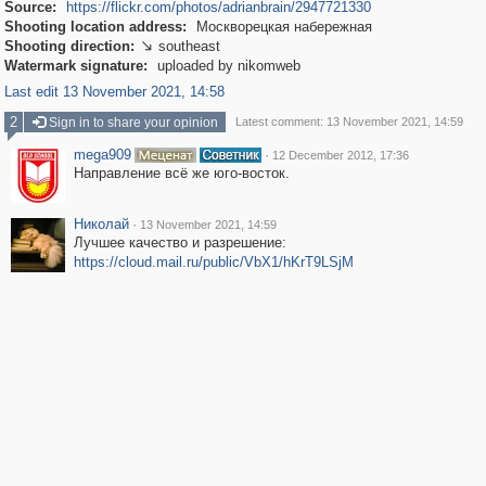
Source:
https://flickr.com/photos/adrianbrain/2947721330
Shooting location address:
Москворецкая набережная
Shooting direction:
southeast

Watermark signature:
uploaded by nikomweb
Last edit 13 November 2021, 14:58
2
Sign in to share your opinion
Latest comment: 13 November 2021, 14:59
mega909
·
12 December 2012, 17:36
Направление всё же юго-восток.
Николай
·
13 November 2021, 14:59
Лучшее качество и разрешение:
https://cloud.mail.ru/public/VbX1/hKrT9LSjM