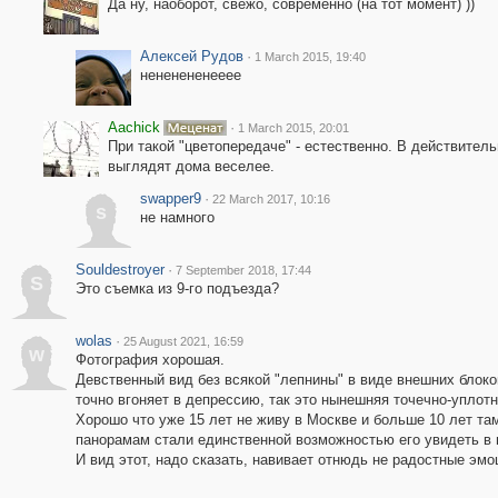
Да ну, наоборот, свежо, современно (на тот момент) ))
Алексей Рудов
·
1 March 2015, 19:40
нененененееее
Aachick
·
1 March 2015, 20:01
При такой "цветопередаче" - естественно. В действител
выглядят дома веселее.
swapper9
·
22 March 2017, 10:16
s
не намного
Souldestroyer
·
7 September 2018, 17:44
S
Это съемка из 9-го подъезда?
wolas
·
25 August 2021, 16:59
w
Фотография хорошая.
Девственный вид без всякой "лепнины" в виде внешних блоков
точно вгоняет в депрессию, так это нынешняя точечно-уплотн
Хорошо что уже 15 лет не живу в Москве и больше 10 лет там
панорамам стали единственной возможностью его увидеть в
И вид этот, надо сказать, навивает отнюдь не радостные эмо