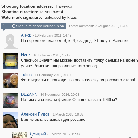
Shooting location address:
Раменки
Shooting direction:
southwest

Watermark signature:
uploaded by klaus
11
Sign in to share your opinion
Latest comment: 25 August 2021, 16:59
AlexB
·
10 February 2011, 14:49
A
На переднем плане д. 9, к. 4, сзади д. 21 по ул. Раменки.
klaus
·
10 February 2011, 15:17
Спасибо! Значит мы можем поставить точку съемки на доме 9
улице Раменки, направление: юго-запад.
Taboh
·
11 February 2011, 01:54
Фото идеально подходит на роль обоев для рабочего стола!
DEZANN
·
30 November 2014, 20:03
Не там ли снимали фильм Очная ставка в 1986-м?
Алексей Рудов
·
1 March 2015, 19:32
Вид из окна вызывает депрессию.
Дмитрий
·
1 March 2015, 19:33